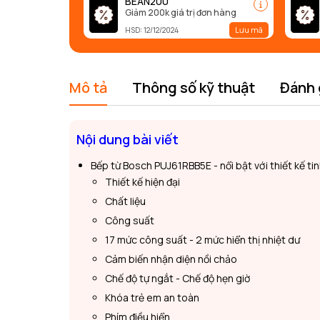
BEAN200
Giảm 200k giá trị đơn hàng
Lưu mã
HSD: 12/12/2024
Mô tả
Thông số kỹ thuật
Đánh 
Nội dung bài viết
Bếp từ Bosch PUJ61RBB5E - nổi bật với thiết kế t
Thiết kế hiện đại
Chất liệu
Công suất
17 mức công suất - 2 mức hiển thị nhiệt dư
Cảm biến nhận diện nồi chảo
Chế độ tự ngắt - Chế độ hẹn giờ
Khóa trẻ em an toàn
Phím điều hiển