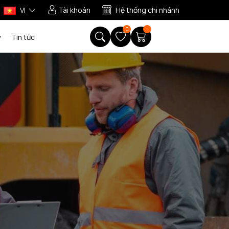
VI
Tài khoản
Hệ thống chi nhánh
0
w
Tin tức