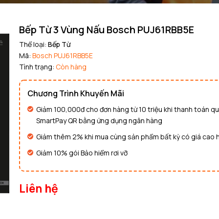
Bếp Từ 3 Vùng Nấu Bosch PUJ61RBB5E
Mã giảm giá:
Thể loại:
Bếp Từ
Ngày hết hạn:
Mã:
Bosch PUJ61RBB5E
Tình trạng:
Còn hàng
Điều kiện:
Chương Trình Khuyến Mãi
Copy mã và nhập mã ở trang
THANH TOÁN
bạn nhé!
Giảm 100,000đ cho đơn hàng từ 10 triệu khi thanh toán q
SmartPay QR bằng ứng dụng ngân hàng
Giảm thêm 2% khi mua cùng sản phẩm bất kỳ có giá cao 
Giảm 10% gói Bảo hiểm rơi vỡ
Liên hệ