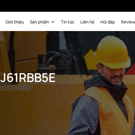
Giới thiệu
Sản phẩm
Tin tức
Liên hệ
Hỏi đáp
Revie
UJ61RBB5E