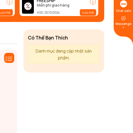
FREESHIP
Miễn phí giao hàng
Chat zalo
Lưu mã
Lưu mã
HSD: 25/12/2024
Messenge
r
Có Thể Bạn Thích
Danh mục đang cập nhật sản
phẩm.