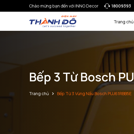
Chào mừng bạn đến với INNO Decor
18009393
Trang chủ
Bếp 3 Từ Bosch P
Trang chủ
Bếp Từ 3 Vùng Nấu Bosch PUJ61RBB5E