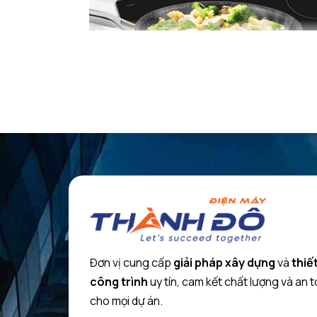
Bếp từ Bosch PUJ61RBB5E có thiết kế hiện đại
Chất liệu
Mặt bếp được làm từ chất liệu kính cường lực chắc ch
Đơn vị cung cấp
giải pháp xây dựng
và
thiết
dụng.
công trình
uy tín, cam kết chất lượng và an 
Công suất
cho mọi dự án.
Bosch PUJ61RBB5E có 3 vùng nấu với tổng công suất 