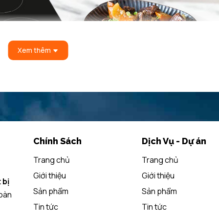
Xem thêm
Chính Sách
Dịch Vụ - Dự án
Trang chủ
Trang chủ
ắn, ít bị trầy xước, khó bám bẩn, giúp người dùng dễ dàng vệ sinh s
Giới thiệu
Giới thiệu
 bị
Sản phẩm
Sản phẩm
toàn
Tin tức
Tin tức
4600W, cho khả năng gia nhiệt nhanh chóng, giúp thiết bị vận hàn