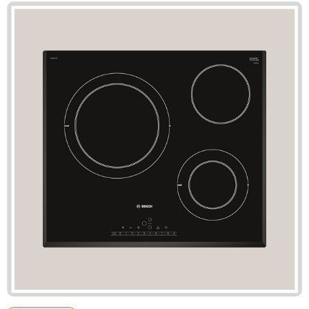
Mã giảm giá:
Ngày hết hạn:
Điều kiện:
Copy mã và nhập mã ở trang
THANH TOÁN
bạn nhé!