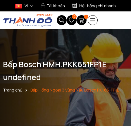
VI
Tài khoản
Hệ thống chi nhánh
0
Bếp Bosch HMH.PKK651FP1E
undefined
Trang chủ
Bếp Hồng Ngoại 3 Vùng Nấu Bosch PKK651FP1E