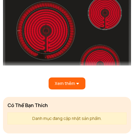
Xem thêm
Có Thể Bạn Thích
Danh mục đang cập nhật sản phẩm.
Thiết kế sang trọng và tinh tế là
điểm nổi bật của bếp điện Bosch