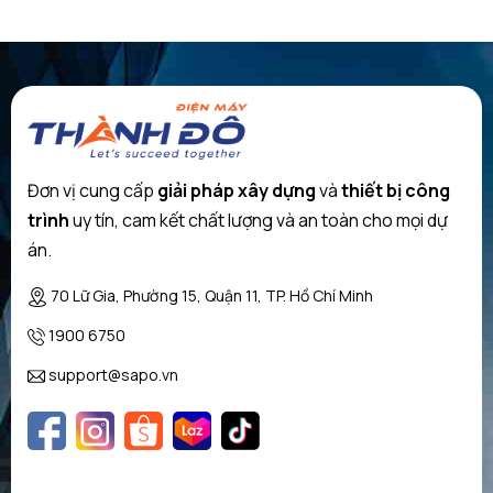
PKK651FP1E
Đơn vị cung cấp
giải pháp xây dựng
và
thiết bị công
trình
uy tín, cam kết chất lượng và an toàn cho mọi dự
án.
70 Lữ Gia, Phường 15, Quận 11, TP. Hồ Chí Minh
1900 6750
Bosch PKK651FP1E
có kích thước thực tế là 45 x 592 x 522 khá
support@sapo.vn
vuông vắn. Cạnh trước và 2 cạnh bên của bếp được vát viền tinh
tế tạo dáng ôm sát mặt đá, mang lại cảm giác gọn gàng và chắc
chắn. 3 vùng bếp của Bosch PKK651FP1E có kích thước đa dạng.
Vùng bếp 1 sở hữu 2 kích thước nấu tương ứng với 2 đường kính 21
cm và 27.5 cm. Vùng nấu số 2 có đường kính 14.5cm và vùng nấu