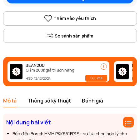
Thêm vào yêu thích
BEAN200
BEA
Giảm 200k giá trị đơn hàng
Giảm
Lưu mã
HSD: 12/12/2024
HSD:
Mô tả
Thông số kỹ thuật
Đánh giá
Nội dung bài viết
Bếp điện Bosch HMH.PKK651FP1E - sự lựa chọn hợp lý cho