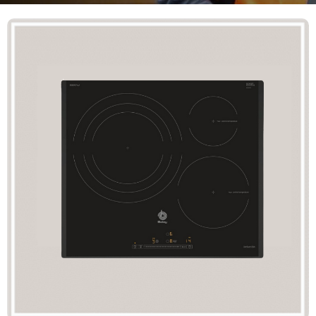
Mã giảm giá:
Ngày hết hạn:
Điều kiện:
Copy mã và nhập mã ở trang
THANH TOÁN
bạn nhé!