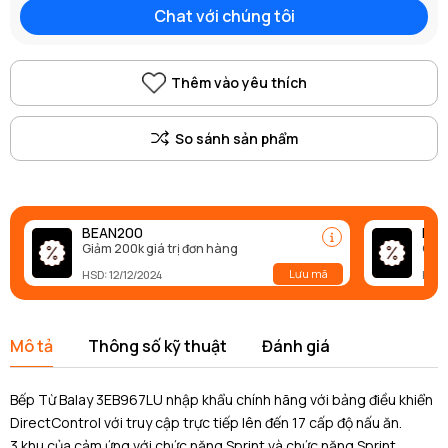
Chat với chúng tôi
Thêm vào yêu thích
BEAN200
BEA
Giảm 200k giá trị đơn hàng
Giảm
Lưu mã
HSD: 12/12/2024
HSD:
Mô tả
Thông số kỹ thuật
Đánh giá
Bếp Từ Balay 3EB967LU nhập khẩu chính hãng với bảng điều khiển
DirectControl với truy cập trực tiếp lên đến 17 cấp độ nấu ăn.
3 khu của cảm ứng với chức năng Sprint và chức năng Sprint