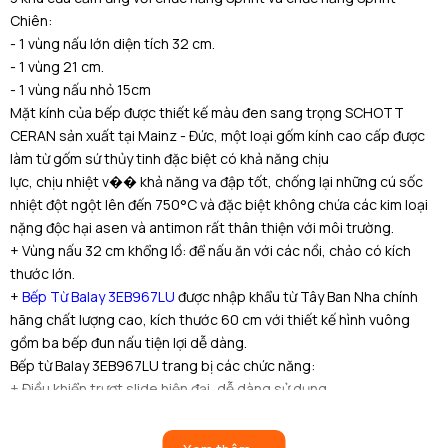
Chiên:
- 1 vùng nấu lớn diện tích 32 cm.
- 1 vùng 21 cm.
- 1 vùng nấu nhỏ 15cm
Mặt kính của bếp được thiết kế màu đen sang trọng SCHOTT
CERAN sản xuất tại Mainz - Đức, một loại gốm kính cao cấp được
làm từ gốm sứ thủy tinh đặc biệt có khả năng chịu
lực, chịu nhiệt v�� khả năng va đập tốt, chống lại những cú sốc
nhiệt đột ngột lên đến 750°C và đặc biệt không chứa các kim loại
nặng độc hại asen và antimon rất thân thiện với môi trường.
+ Vùng nấu 32 cm khổng lồ: để nấu ăn với các nồi, chảo có kích
thước lớn.
+
Bếp Từ Balay 3EB967LU
được nhập khẩu từ Tây Ban Nha chính
hãng chất lượng cao, kích thước 60 cm với thiết kế hình vuông
gồm ba bếp đun nấu tiện lợi dễ dàng.
Bếp từ Balay 3EB967LU trang bị các chức năng:
+ Điều khiển trượt slide hiện đại, dễ dàng sử dụng.
+ Kiểm soát nhiệt độ chiên xào tại 2 vùng nấu nhỏ.
+ Chức năng bộ nhớ : bếp sẽ ghi nhớ mức công suất đang nấu và