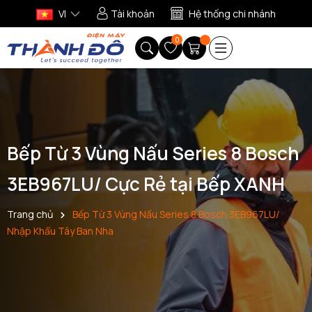
VI
Tài khoản
Hệ thống chi nhánh
0
Bếp Từ 3 Vùng Nấu Series 8 Bosch
3EB967LU/ Cực Rẻ tại Bếp XANH
Trang chủ
Bếp Từ 3 Vùng Nấu Series 8 Bosch 3EB967LU/
Nhập Khẩu Tây Ban Nha