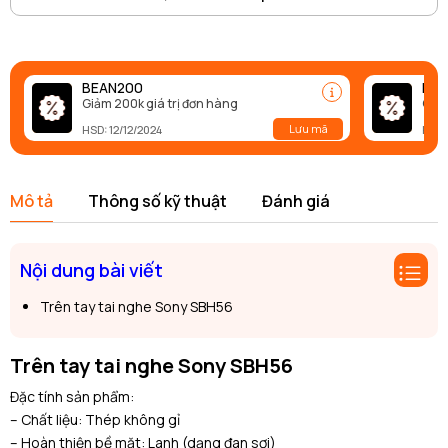
BEAN200
BEA
Giảm 200k giá trị đơn hàng
Giảm
Lưu mã
HSD: 12/12/2024
HSD:
Mô tả
Thông số kỹ thuật
Đánh giá
Nội dung bài viết
Trên tay tai nghe Sony SBH56
Trên tay tai nghe Sony SBH56
Đặc tính sản phẩm:
– Chất liệu: Thép không gỉ
– Hoàn thiện bề mặt: Lanh (dạng đan sợi)