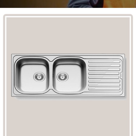
Mã giảm giá:
Ngày hết hạn:
Điều kiện:
Copy mã và nhập mã ở trang
THANH TOÁN
bạn nhé!