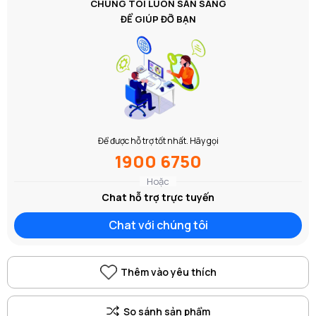
CHÚNG TÔI LUÔN SẴN SÀNG
ĐỂ GIÚP ĐỠ BẠN
Để được hỗ trợ tốt nhất. Hãy gọi
1900 6750
Hoặc
Chat hỗ trợ trực tuyến
Chat với chúng tôi
Thêm vào yêu thích