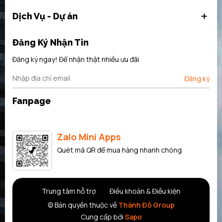
Dịch Vụ - Dự án
Đăng Ký Nhận Tin
Đăng ký ngay! Để nhận thật nhiều ưu đãi
Đăng ký
Fanpage
Zalo Mini Apps
Quét mã QR để mua hàng nhanh chóng
Trung tâm hỗ trợ
Điều khoản & Điều kiện
© Bản quyền thuộc về
Thành Đô Group
Cung cấp bởi
Sapo