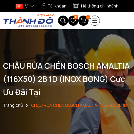
VI
Tài khoản
Hệ thống chi nhánh
0
CHẬU RỬA CHÉN BOSCH AMALTIA
(116X50) 2B 1D (INOX BÓNG) Cực
Ưu Đãi Tại
Trang chủ
CHẬU RỬA CHÉN BOSCH AMALTIA (116X50) 2B 1D