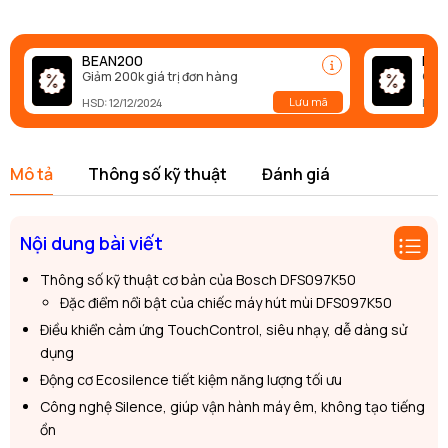
BEAN200
BEA
Giảm 200k giá trị đơn hàng
Giảm
Lưu mã
HSD: 12/12/2024
HSD:
Mô tả
Thông số kỹ thuật
Đánh giá
Nội dung bài viết
Thông số kỹ thuật cơ bản của Bosch DFS097K50
Đặc điểm nổi bật của chiếc máy hút mùi DFS097K50
Điều khiển cảm ứng TouchControl, siêu nhạy, dễ dàng sử
dụng
Động cơ Ecosilence tiết kiệm năng lượng tối ưu
Công nghệ Silence, giúp vận hành máy êm, không tạo tiếng
ồn