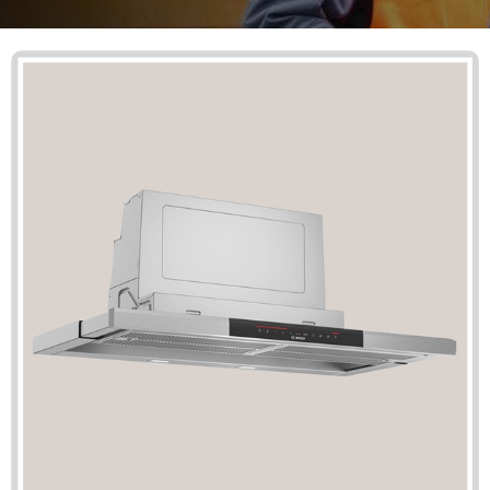
Mã giảm giá:
Ngày hết hạn:
Điều kiện:
Copy mã và nhập mã ở trang
THANH TOÁN
bạn nhé!