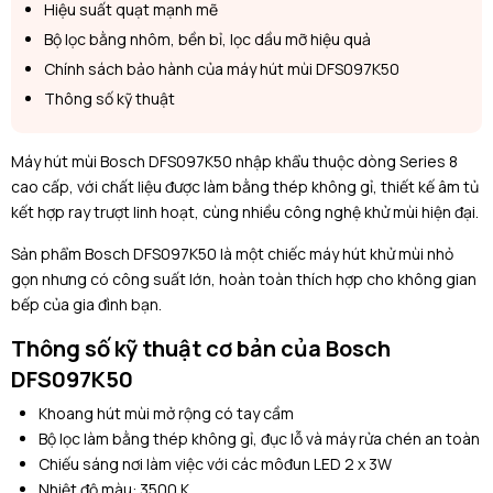
Hiệu suất quạt mạnh mẽ
Bộ lọc bằng nhôm, bền bỉ, lọc dầu mỡ hiệu quả
Chính sách bảo hành của máy hút mùi DFS097K50
Thông số kỹ thuật
Máy hút mùi Bosch DFS097K50
nhập khẩu thuộc dòng Series 8
cao cấp, với chất liệu được làm bằng thép không gỉ, thiết kế âm tủ
kết hợp ray trượt linh hoạt, cùng nhiều công nghệ khử mùi hiện đại.
Sản phẩm
Bosch DFS097K50
là một chiếc máy hút khử mùi nhỏ
gọn nhưng có công suất lớn, hoàn toàn thích hợp cho không gian
bếp của gia đình bạn.
Thông số kỹ thuật cơ bản của Bosch
DFS097K50
Khoang hút mùi mở rộng có tay cầm
Bộ lọc làm bằng thép không gỉ, đục lỗ và máy rửa chén an toàn
Chiếu sáng nơi làm việc với các môđun LED 2 x 3W
Nhiệt độ màu: 3500 K