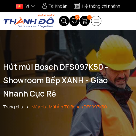
VI
Tài khoản
Hệ thống chi nhánh
0
Hút mùi Bosch DFS097K50 -
Showroom Bếp XANH - Giao
Nhanh Cực Rẻ
Trang chủ
Máy Hút Mùi Âm Tủ Bosch DFS097K50