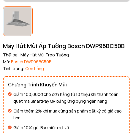
Điều kiện:
Copy mã và nhập mã ở trang
THANH TOÁN
bạn nhé!
Máy Hút Mùi Áp Tường Bosch DWP96BC50B
Thể loại:
Máy Hút Mùi Treo Tường
Mã:
Bosch DWP96BC50B
Tình trạng:
Còn hàng
Chương Trình Khuyến Mãi
Giảm 100,000đ cho đơn hàng từ 10 triệu khi thanh toán
quét mã SmartPay QR bằng ứng dụng ngân hàng
Giảm thêm 2% khi mua cùng sản phẩm bất kỳ có giá cao
hơn
Giảm 10% gói Bảo hiểm rơi vỡ