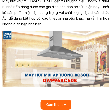
Máy hút khử mùi DWP96BC50B
đến từ thương hiệu Bosch là thiết
bị nhà bếp đang được các gia đình săn đón sở hữu hiện nay. Thiết
kế sản phẩm hiện đại, sang trọng v
ới chất lượng đạt chuẩn châu
Âu, dễ dàng kết hợp với các thiết bị nhà bếp khác mà vẫn hài hòa
không gian bếp nhà bạn.
Những ưu điểm của máy hút mùi áp tường
BOSCH DWP96BC50B
Xem thêm
Thiết kế áp tường hiện đại, chắc chắn