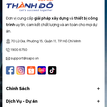
Máy hút mùi DWP96BC50B
được
hãng Bosch
hoàn thiện từ chất
liệu inox cao cấp độ bền cao, chống gỉ sét giúp người dùng an
tâm khi sử dụng. Nhờ vậy, cho dù bạn có sử dụng máy trong thời
Đơn vị cung cấp
giải pháp xây dựng
và
thiết bị công
gian dài cũng không lo bị bạc màu hoặc trầy xước.
trình
uy tín, cam kết chất lượng và an toàn cho mọi dự
án.
70 Lữ Gia, Phường 15, Quận 11, TP. Hồ Chí Minh
1900 6750
support@sapo.vn
Chính Sách
Thân máy bằng Inox, độ bền cao
Dịch Vụ - Dự án