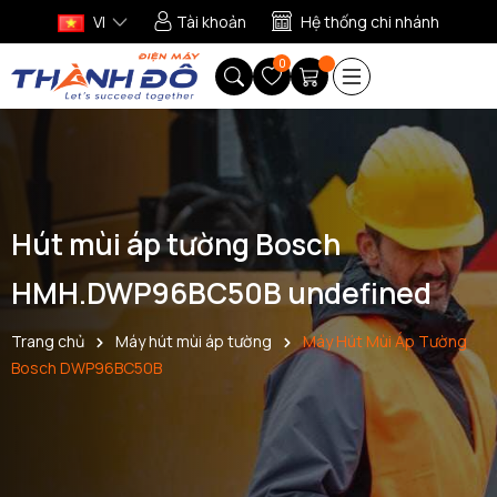
VI
Tài khoản
Hệ thống chi nhánh
0
Hút mùi áp tường Bosch
HMH.DWP96BC50B undefined
Trang chủ
Máy hút mùi áp tường
Máy Hút Mùi Áp Tường
Bosch DWP96BC50B