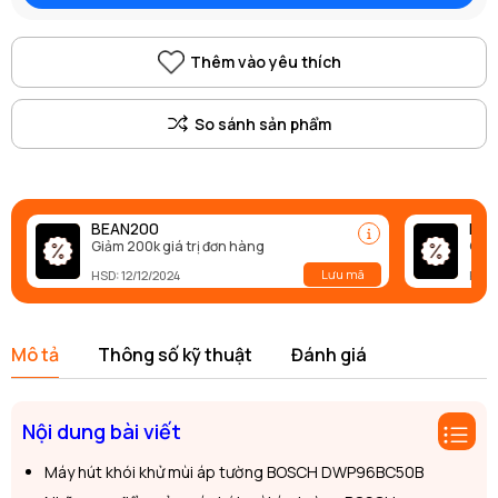
Thêm vào yêu thích
BEAN200
BEA
Giảm 200k giá trị đơn hàng
Giảm
Lưu mã
HSD: 12/12/2024
HSD:
Mô tả
Thông số kỹ thuật
Đánh giá
Nội dung bài viết
Máy hút khói khử mùi áp tường BOSCH DWP96BC50B