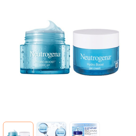
Mã giảm giá:
Ngày hết hạn:
Điều kiện:
Copy mã và nhập mã ở trang
THANH TOÁN
bạn nhé!