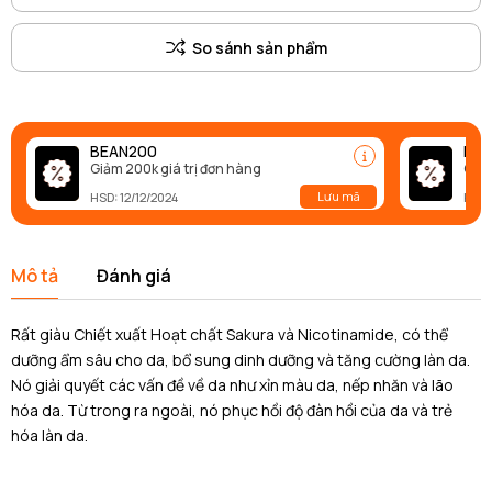
BEAN200
BEA
Giảm 200k giá trị đơn hàng
Giảm
Lưu mã
HSD: 12/12/2024
HSD:
Mô tả
Đánh giá
Rất giàu Chiết xuất Hoạt chất Sakura và Nicotinamide, có thể
dưỡng ẩm sâu cho da, bổ sung dinh dưỡng và tăng cường làn da.
Nó giải quyết các vấn đề về da như xỉn màu da, nếp nhăn và lão
hóa da. Từ trong ra ngoài, nó phục hồi độ đàn hồi của da và trẻ
hóa làn da.