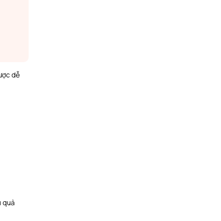
ược dễ
u quả