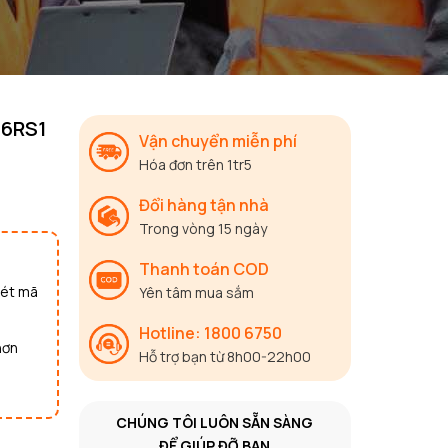
56RS1
Vận chuyển miễn phí
Hóa đơn trên 1tr5
Đổi hàng tận nhà
Trong vòng 15 ngày
Thanh toán COD
uét mã
Yên tâm mua sắm
Hotline: 1800 6750
hơn
Hỗ trợ bạn từ 8h00-22h00
CHÚNG TÔI LUÔN SẴN SÀNG
ĐỂ GIÚP ĐỠ BẠN