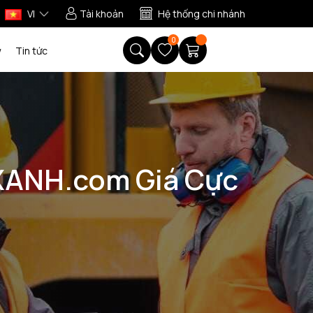
VI
Tài khoản
Hệ thống chi nhánh
0
w
Tin tức
XANH.com Giá Cực