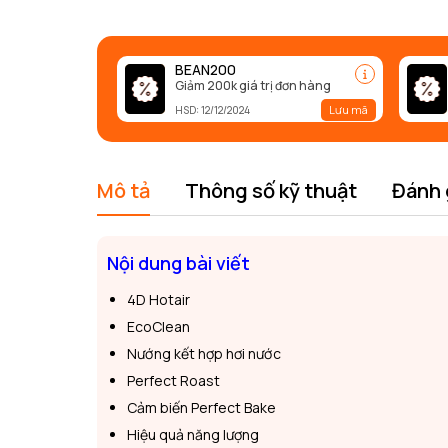
BEAN200
Giảm 200k giá trị đơn hàng
Lưu mã
HSD: 12/12/2024
Mô tả
Thông số kỹ thuật
Đánh 
Nội dung bài viết
4D Hotair
EcoClean
Nướng kết hợp hơi nước
Perfect Roast
Cảm biến Perfect Bake
Hiệu quả năng lượng