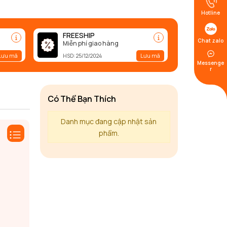
Hotline
FREESHIP
Chat zalo
Miễn phí giao hàng
Lưu mã
Lưu mã
HSD: 25/12/2024
Messenge
r
Có Thể Bạn Thích
Danh mục đang cập nhật sản
phẩm.