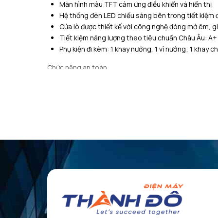
Màn hình màu TFT cảm ứng điều khiển và hiển thị
Hệ thống đèn LED chiếu sáng bên trong tiết kiệm đ
Cửa lò được thiết kế với công nghệ đóng mở êm, g
Tiết kiệm năng lượng theo tiêu chuẩn Châu Âu: A+
Phụ kiện đi kèm: 1 khay nướng, 1 vỉ nướng; 1 khay 
Chức năng an toàn
Khóa trẻ em
Tự tắt khi không sử dụng
Nhiệt độ mặt kính ngoài tối đa 40oC
Cửa kính 3 lớp, quạt làm mát bên trong
Thông tin kỹ thuật
Tổng công suất: 3.3 kW
Hiệu điện thế: 220 – 240 V
Tần số: 50/60 Hz, 16 A
Kích thước sản phẩm: 455C x 594R x 548S mm
Kích thước hộc tủ:450 – 455C x 560 – 568R x 550
ĐẶC ĐIỂM NỔI BẬT