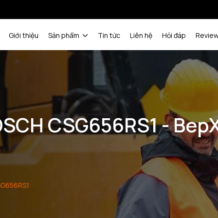
Giới thiệu
Sản phẩm
Tin tức
Liên hệ
Hỏi đáp
Revie
OSCH CSG656RS1 - Bep
SG656RS1