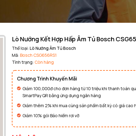
Mã giảm giá:
Ngày hết hạn:
Lò Nướng Kết Hợp Hấp Âm Tủ Bosch CSG6
Thể loại:
Lò Nướng Âm Tủ Bosch
Điều kiện:
Mã:
Bosch CSG656RS1
Tình trạng:
Còn hàng
Copy mã và nhập mã ở trang
THANH TOÁN
bạn nhé!
Chương Trình Khuyến Mãi
Giảm 100,000đ cho đơn hàng từ 10 triệu khi thanh toán q
SmartPay QR bằng ứng dụng ngân hàng
Giảm thêm 2% khi mua cùng sản phẩm bất kỳ có giá cao 
Giảm 10% gói Bảo hiểm rơi vỡ