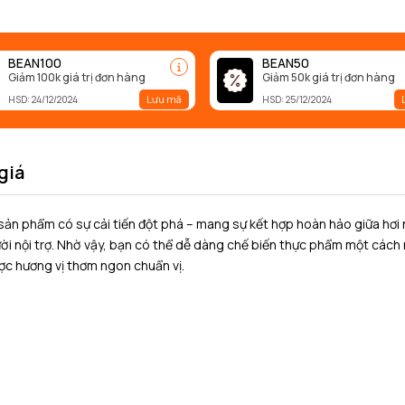
BEAN100
BEAN50
Giảm 100k giá trị đơn hàng
Giảm 50k giá trị đơn hàng
Lưu mã
HSD: 24/12/2024
HSD: 25/12/2024
giá
n phẩm có sự cải tiến đột phá – mang sự kết hợp hoàn hảo giữa hơi
ười nội trợ. Nhờ vậy, bạn có thể dễ dàng chế biến thực phẩm một cách
ợc hương vị thơm ngon chuẩn vị.