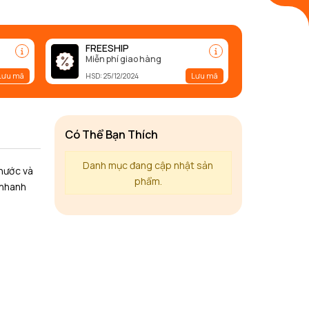
FREESHIP
Miễn phí giao hàng
Lưu mã
Lưu mã
HSD: 25/12/2024
Có Thể Bạn Thích
Danh mục đang cập nhật sản
 nước và
phẩm.
 nhanh