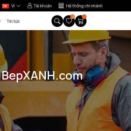
VI
Tài khoản
Hệ thống chi nhánh
0
w
Tin tức
 - BepXANH.com