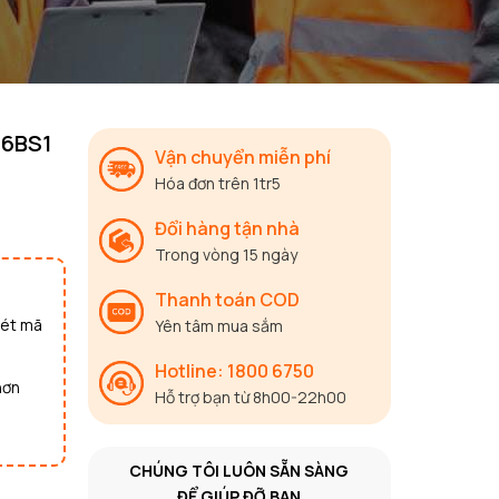
56BS1
Vận chuyển miễn phí
Hóa đơn trên 1tr5
Đổi hàng tận nhà
Trong vòng 15 ngày
Thanh toán COD
uét mã
Yên tâm mua sắm
Hotline: 1800 6750
hơn
Hỗ trợ bạn từ 8h00-22h00
CHÚNG TÔI LUÔN SẴN SÀNG
ĐỂ GIÚP ĐỠ BẠN