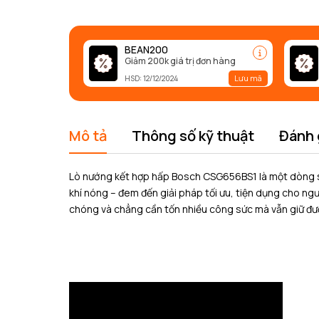
BEAN200
Giảm 200k giá trị đơn hàng
Lưu mã
HSD: 12/12/2024
Mô tả
Thông số kỹ thuật
Đánh 
Lò nướng kết hợp hấp Bosch CSG656BS1 là một dòng sả
khí nóng – đem đến giải pháp tối ưu, tiện dụng cho ng
chóng và chẳng cần tốn nhiều công sức mà vẫn giữ đư