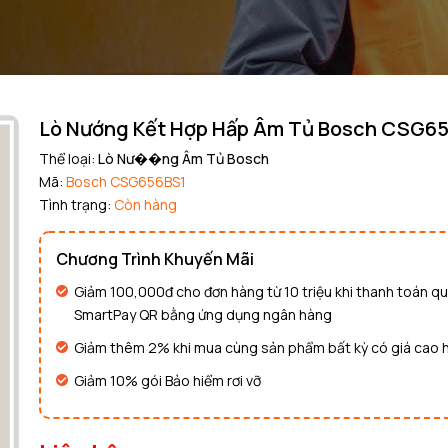
Mã giảm giá:
Ngày hết hạn:
Điều kiện:
Lò Nướng Kết Hợp Hấp Âm Tủ Bosch CSG6
Copy mã và nhập mã ở trang
THANH TOÁN
bạn nhé!
Thể loại:
Lò Nư��ng Âm Tủ Bosch
Mã:
Bosch CSG656BS1
Tình trạng:
Còn hàng
Chương Trình Khuyến Mãi
Giảm 100,000đ cho đơn hàng từ 10 triệu khi thanh toán q
SmartPay QR bằng ứng dụng ngân hàng
Giảm thêm 2% khi mua cùng sản phẩm bất kỳ có giá cao 
Giảm 10% gói Bảo hiểm rơi vỡ