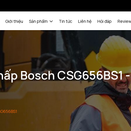
Giới thiệu
Sản phẩm
Tin tức
Liên hệ
Hỏi đáp
Revie
 hấp Bosch CSG656BS1
SG656BS1