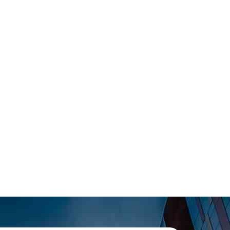
i; nướng
 hơi