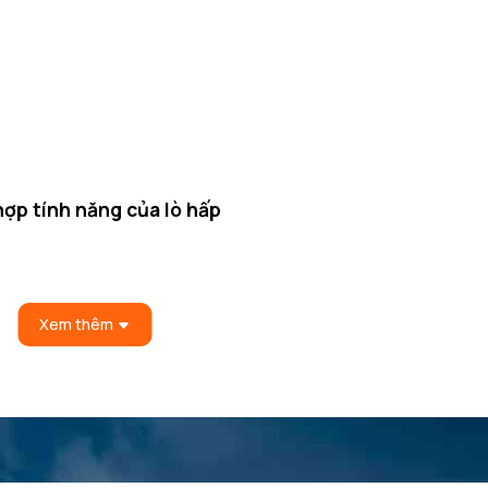
ợp tính năng của lò hấp
óng 4D, nướng bằng không khí nóng Eco, nướng bằng nhiệt trên / dướ
ng diện tích lớn, nướng diện tích nhỏ, nướng pizza, nướng kết hợp với
Xem thêm
, vàng đều các cạnh với nhiệt độ nướng đạt tới 250 độ C.