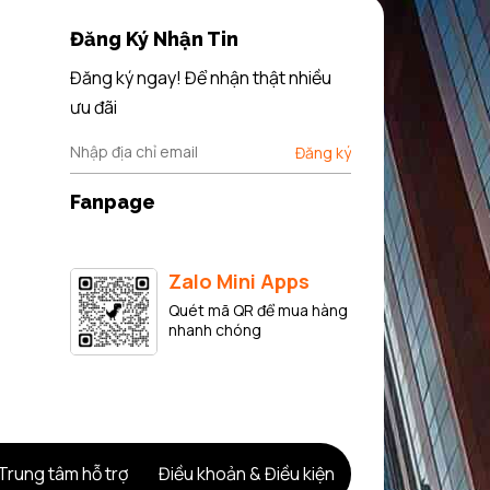
 phẩm một
hiên của
Đăng Ký Nhận Tin
ới từng
Đăng ký ngay! Để nhận thật nhiều
ưu đãi
Đăng ký
ngoài đẹp
Fanpage
 hề cồng
Zalo Mini Apps
Quét mã QR để mua hàng
nhanh chóng
 đầu bếp
Trung tâm hỗ trợ
Điều khoản & Điều kiện