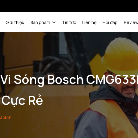
Giới thiệu
Sản phẩm
Tin tức
Liên hệ
Hỏi đáp
Revie
 Vi Sóng Bosch CMG633
 Cực Rẻ
633BS1