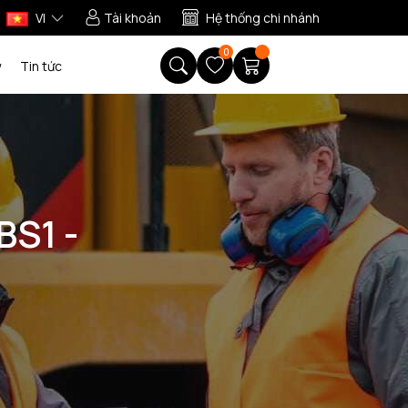
VI
Tài khoản
Hệ thống chi nhánh
0
w
Tin tức
BS1 -