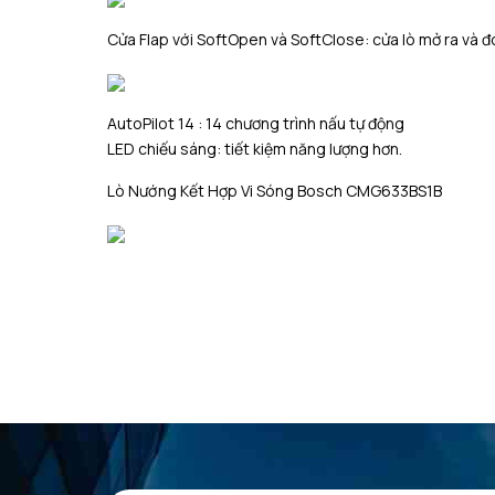
Cửa Flap với SoftOpen và SoftClose: cửa lò mở ra và đó
AutoPilot 14 : 14 chương trình nấu tự động
LED chiếu sáng: tiết kiệm năng lượng hơn.
Lò Nướng Kết Hợp Vi Sóng Bosch CMG633BS1B
Lò nướng lắp âm màu kính đen và thép không gỉ
có 6 chức năng nướng
Nhiệt độ kiểm soát trong khoản 30 ° C – 275 ° C
Công suất vi sóng max 1000W có 5 mức (90 W, 180 W, 
Dung tích lò: 45 lít
Màn hình hiện thị TFT 2,5 ” bên ngoài với các nút cảm
Bề mặt lò khi sử dụng 40 ° C
Đề nghị nhiệt độ tự động
Màn hình hiện thị nhiệt độ hiện tại