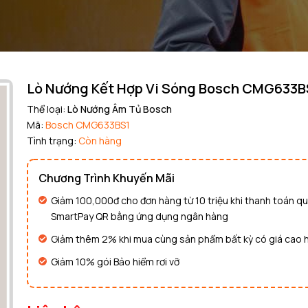
Mã giảm giá:
Ngày hết hạn:
Điều kiện:
Lò Nướng Kết Hợp Vi Sóng Bosch CMG633B
Copy mã và nhập mã ở trang
THANH TOÁN
bạn nhé!
Thể loại:
Lò Nướng Âm Tủ Bosch
Mã:
Bosch CMG633BS1
Tình trạng:
Còn hàng
Chương Trình Khuyến Mãi
Giảm 100,000đ cho đơn hàng từ 10 triệu khi thanh toán q
SmartPay QR bằng ứng dụng ngân hàng
Giảm thêm 2% khi mua cùng sản phẩm bất kỳ có giá cao 
Giảm 10% gói Bảo hiểm rơi vỡ