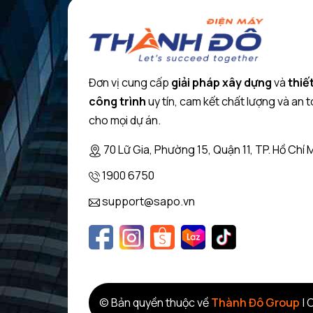
kiểm soát nhiệt độ
lập trình tự động
Hệ thống cửa đóng an toàn dễ dàng
Hệ thống hỗ trợ qua chương trình nấu tự động
Đồng hồ hiện thị điện tử
Đơn vị cung cấp
giải pháp xây dựng
và
thiết
Làm nóng nhanh
công trình
uy tín, cam kết chất lượng và an 
Hệ thống đèn Led chiếu sáng lò
Quạt làm mát
cho mọi dự án.
Phụ kiện: 1 x lưới kết hợp, 1 x kệ và (tấm) Universal
70 Lữ Gia, Phường 15, Quận 11, TP. Hồ Chí 
Khóa trẻ em an toàn
công tắc an toàn
1900 6750
chỉ số nhiệt dư
Dữ liệu kỹ thuật:
support@sapo.vn
Chiều dài dây điện: 120 cm
Tổng công suất:. 3,65 kW
Dòng điện (A) 16 A
Điện áp (V) 220-240 V
Tần số (Hz) 50; 60 Hz
Kích thước (HxWxD): 455 x 595 x 548 mm
© Bản quyền thuộc về
Thành Đô Group
|
C
Kích thước lắp đặt (HxWxD): 450 x 560 x 550 mm