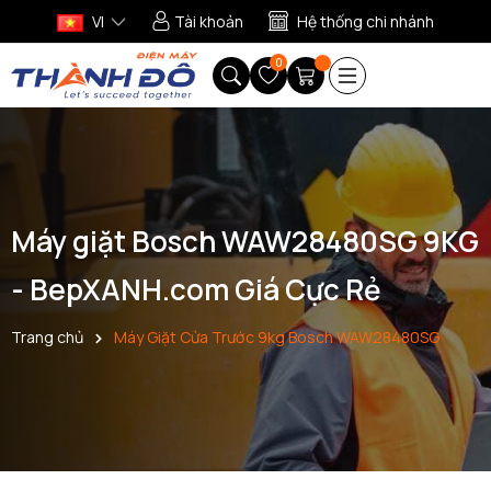
VI
Tài khoản
Hệ thống chi nhánh
0
Máy giặt Bosch WAW28480SG 9KG
- BepXANH.com Giá Cực Rẻ
Trang chủ
Máy Giặt Cửa Trước 9kg Bosch WAW28480SG