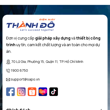
– Giặt siêu tốc – 15 phút, 30 phút.
– Chương trình giặt tự động
-VarioPerfect: Các chương trình tối ưu hóa thời gian hay năng
lượng với hiệu suất giặt hoàn hảo.
Đơn vị cung cấp
giải pháp xây dựng
và
thiết bị công
– AllergyPlus: chức năng phát minh đặc biệt cho nhu cầu của
trình
uy tín, cam kết chất lượng và an toàn cho mọi dự
người bị dị ứng.
án.
– Tính năng chống nhăn: Bạn có thể thoải mái giặt mà không phải
70 Lữ Gia, Phường 15, Quận 11, TP. Hồ Chí Minh
là ủi lại vì nhăn,tiết kiệm thời gian và công sức
1900 6750
– Độ ồn: khi giặt: 49 dB,độ ồn khi vắt: 72 dB giúp máy hoạt động
êm ái, mang đến sự yên tĩnh cho ngôi nhà của bạn.
support@sapo.vn
– Chức năng khóa trẻ em. Hệ thống phát hiện bọt.
– Kết thúc chương trình có âm thanh cảnh báo.
Kích thước (H x W x D): 842 x 600 x 590 mm..