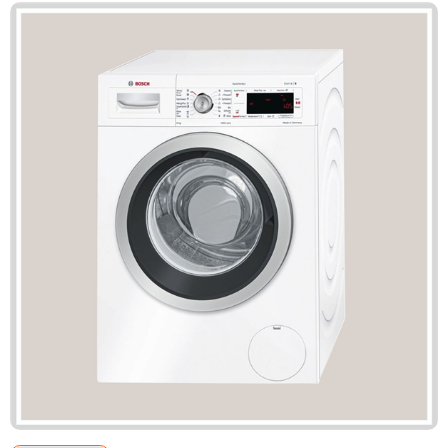
Mã giảm giá:
Ngày hết hạn:
Điều kiện:
Copy mã và nhập mã ở trang
THANH TOÁN
bạn nhé!