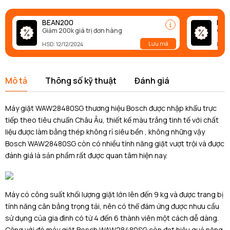
BEAN200
BEA
Giảm 200k giá trị đơn hàng
Giảm
Lưu mã
HSD: 12/12/2024
HSD:
Mô tả
Thông số kỹ thuật
Đánh giá
Máy giặt WAW28480SG thương hiệu Bosch được nhập khẩu trực
tiếp theo tiêu chuẩn Châu Âu, thiết kế màu trắng tinh tế với chất
liệu được làm bằng thép không rỉ siêu bền , không những vậy
Bosch WAW28480SG còn có nhiều tính năng giặt vượt trội và được
đánh giá là sản phầm rất được quan tâm hiện nay.
Máy có công suất khối lượng giặt lớn lên đến 9 kg và được trang bị
tính năng cân bằng trọng tải, nên có thể đám ứng được nhưu cầu
sử dụng của gia đình có từ 4 đến 6 thành viên một cách dễ dàng.
Cộng với đó máy giặt Bosch WAW28480SG còn đạt hiệu quả năng