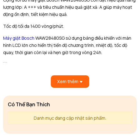
lượng lớp: A +++ và tiêu chuẩn hiệu quả giặt xả: A giúp máy hoạt
động ổn định, tiết kiệm hiệu quả.
Tốc độ tối đa 1400 vòng/phút.
Máy giặt Bosch
WAW28480SG sử dụng bảng điều khiển với màn
hình LCD lớn cho hiển thị tiến độ chương trình, nhiệt độ, tốc độ
quay, thời gian còn lại và hẹn giờ trong vòng 24h.
Với 11 chương trình giặt có thể giặt được mọi chất liệu quần áo như
Xem thêm
lụa, len, dạ, cotton… một cách nhanh chóng và hiệu quả.
Chức năng đặc biệt:
Có Thể Bạn Thích
– Đường kính cửa máy giặt rộng đến 32cm, dễ dàng thao tác cho
người sử dụng.
Danh mục đang cập nhật sản phẩm.
– Thêm đồ khi giặt
– Chống nhăn đồ sau khi giặt