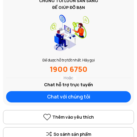
CHÚNG TÔI LUÔN SẴN SÀNG
ĐỂ GIÚP ĐỠ BẠN
Để được hỗ trợ tốt nhất. Hãy gọi
1900 6750
Hoặc
Chat hỗ trợ trực tuyến
Chat với chúng tôi
Thêm vào yêu thích