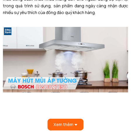
trong quá trình sử dụng, sản phẩm đang ngày càng nhận được
nhiều sự yêu thích của đông đảo quý khách hàng.
Thiết kế kiểu dáng chữ T hiện đại
Với thiết kế kiểu dáng dạng
chữ T ngược ấn
Xem thêm