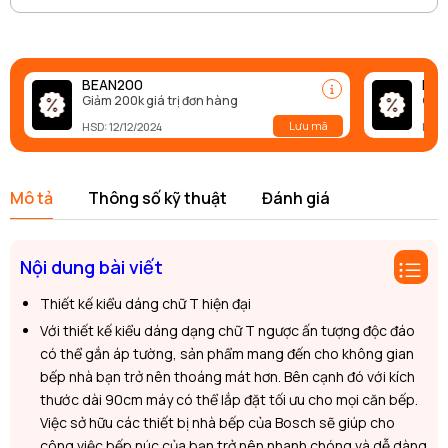
BEAN200
BEA
Giảm 200k giá trị đơn hàng
Giảm
Lưu mã
HSD: 12/12/2024
HSD:
Mô tả
Thông số kỹ thuật
Đánh giá
Nội dung bài viết
Thiết kế kiểu dáng chữ T hiện đại
Với thiết kế kiểu dáng dạng chữ T ngược ấn tượng độc đáo
có thể gắn áp tường, sản phẩm mang đến cho không gian
bếp nhà bạn trở nên thoáng mát hơn. Bên cạnh đó với kích
thước dài 90cm máy có thể lắp đặt tối ưu cho mọi căn bếp.
Việc sở hữu các thiết bị nhà bếp của Bosch sẽ giúp cho
công việc bếp núc của bạn trở nên nhanh chóng và dễ dàng