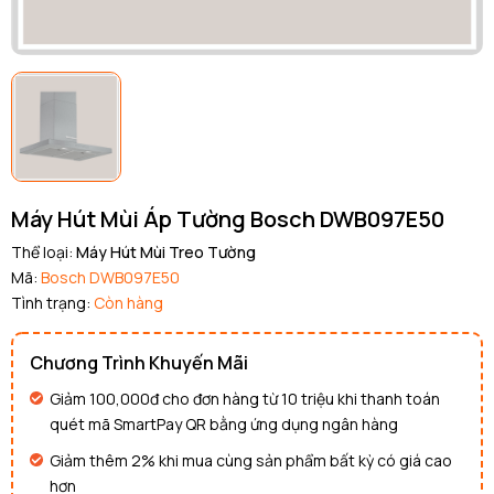
Ngày hết hạn:
Điều kiện:
Copy mã và nhập mã ở trang
THANH TOÁN
bạn nhé!
Máy Hút Mùi Áp Tường Bosch DWB097E50
Thể loại:
Máy Hút Mùi Treo Tường
Mã:
Bosch DWB097E50
Tình trạng:
Còn hàng
Chương Trình Khuyến Mãi
Giảm 100,000đ cho đơn hàng từ 10 triệu khi thanh toán
quét mã SmartPay QR bằng ứng dụng ngân hàng
Giảm thêm 2% khi mua cùng sản phẩm bất kỳ có giá cao
hơn