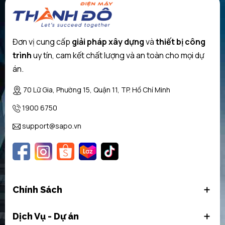
Thiết kế kiểu chữ T sang trọng
Chất liệu inox cao cấp có độ bền cao
Đơn vị cung cấp
giải pháp xây dựng
và
thiết bị công
Dòng
máy hút mùi
HMH.DWB097E50
được
trình
uy tín, cam kết chất lượng và an toàn cho mọi dự
hãng Bosch
hoàn thiện từ chất liệu inox cao
án.
cấp tạo nên cảm giác sang trọng và hiện đại
cho không gian bếp của gia đình. Hơn nữa
70 Lữ Gia, Phường 15, Quận 11, TP. Hồ Chí Minh
chất liệu Inox còn có độ bền cao và chống gỉ
1900 6750
sét cũng như đảm bảo an toàn cho sức khỏe
support@sapo.vn
gia đình bạn. Nhờ vậy bạn có thể yên tâm sử
dụng mà không lo về chất lượng của sản
phẩm.
Chính Sách
Dịch Vụ - Dự án