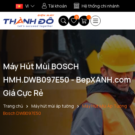
VI
Tài khoản
Hệ thống chi nhánh
0
Máy Hút Mùi BOSCH
HMH.DWB097E50 - BepXANH.com
Giá Cực Rẻ
Trang chủ
Máy hút mùi áp tường
Máy Hút Mùi Áp Tường
Bosch DWB097E50