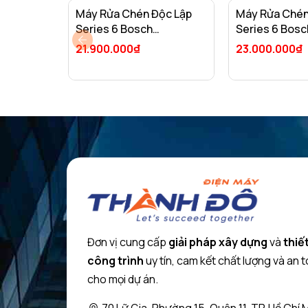
Máy Rửa Chén Độc Lập
Máy Rửa Chén
Series 6 Bosch
Series 6 Bosc
SMS6ZCI08E/ Nhập Khẩu
SMS63L08EA/
21.900.000₫
23.000.000₫
Liên Bang Đức
Thổ Nhĩ Kỳ
Thêm vào giỏ
Thêm vào gi
Đơn vị cung cấp
giải pháp xây dựng
và
thiết
Thiết kế độc 
công trình
uy tín, cam kết chất lượng và an 
Sức chứa 13 bộ chén đĩa cho gia đình
cho mọi dự án.
Sản phẩm có sức chứa lớn, rửa tốt 13 bộ chén đĩa châ