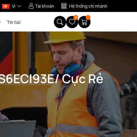
VI
Tài khoản
Hệ thống chi nhánh
0
w
Tin tức
MS6ECI93E/ Cực Rẻ