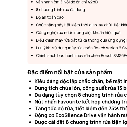
Vận hành êm ái với độ ồn chỉ 42dB
8 chương trình rửa đa dạng
Độ an toàn cao
Chức năng sấy tiết kiệm thời gian lau chùi, tiết k
Công nghệ rửa nước nóng diệt khuẩn hiệu quả
Điều khiển máy rửa bát từ xa thông qua ứng dụ
Lưu ý khi sử dụng máy rửa chén Bosch series 6 
Chính sách bảo hành máy rửa chén Bosch SMS6E
Đặc điểm nổi bật của sản phẩm
Kiểu dáng độc lập chắc chắn, bề mặt 
Dung tích chứa lớn, công suất rửa 13 b
Đa dạng tùy chọn 8 chương trình rửa 
Nút nhấn Favourite kết hợp chương trì
Tăng tốc độ rửa, tiết kiệm đến 75% th
Động cơ EcoSilence Drive vận hành m
Được cài đặt 8 chương trình rửa tiện l