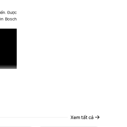
iến. Được
hén Bosch
ặt. Bạn có
 bạc sáng
Xem tất cả