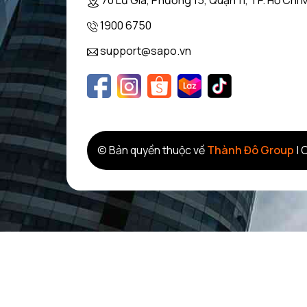
70 Lữ Gia, Phường 15, Quận 11, TP. Hồ Chí 
Xem thêm:
Giải đáp thắc mắc nên mua máy rửa bát bao
1900 6750
support@sapo.vn
© Bản quyền thuộc về
Thành Đô Group
|
C