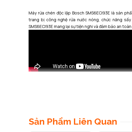
Máy rửa chén độc lập Bosch SMS6ECI93E
là sản phẩm
trang bị công nghệ rửa nước nóng, chức năng sấy 
SMS6ECI93E mang lại sự tiện nghi và đảm bảo an toàn 
Thiết kế độc lập hiện đại, nổi bật
Máy rửa bát độc lập
Bosch
SMS6ECI93E
là dòng sản ph
thể đặt cạnh tủ lạnh hoặc hộc tủ dưới kệ bếp gọn gàn
bóng, đem lại vẻ cứng cáp và làm nổi bật không gian b
Sản Phẩm Liên Quan