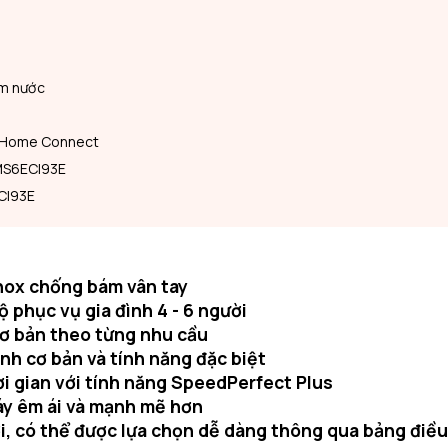
iệm nước
ng Home Connect
SMS6ECI93E
CI93E
inox chống bám vân tay
ộ phục vụ gia đình 4 - 6 người
cơ bản theo từng nhu cầu
nh cơ bản và tính năng đặc biệt
ời gian với tính năng SpeedPerfect Plus
áy êm ái và mạnh mẽ hơn
ợi, có thể được lựa chọn dễ dàng thông qua bảng điều