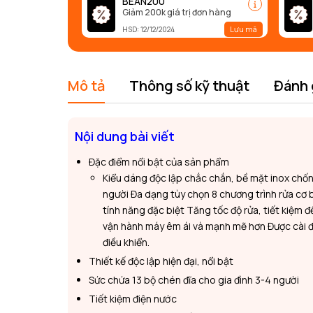
BEAN200
Giảm 200k giá trị đơn hàng
Lưu mã
HSD: 12/12/2024
Mô tả
Thông số kỹ thuật
Đánh 
Nội dung bài viết
Đặc điểm nổi bật của sản phẩm
Kiểu dáng độc lập chắc chắn, bề mặt inox chốn
người Đa dạng tùy chọn 8 chương trình rửa cơ 
tính năng đặc biệt Tăng tốc độ rửa, tiết kiệm
vận hành máy êm ái và mạnh mẽ hơn Được cài đặ
điều khiển.
Thiết kế độc lập hiện đại, nổi bật
Sức chứa 13 bộ chén đĩa cho gia đình 3-4 người
Tiết kiệm điện nước