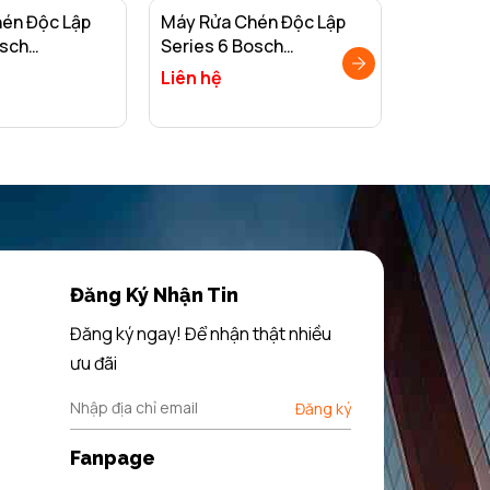
én Độc Lập
Máy Rửa Chén Độc Lập
Máy Rửa 
osch
Series 6 Bosch
Series 4
E/ Nhập Khẩu
SMS6ZCI42E/ Nhập Khẩu
SMS46MI
Liên hệ
30.000.
Đức
Liên Bang Đức
Liên Ban
iết
Xem chi tiết
Thêm v
Đăng Ký Nhận Tin
Đăng ký ngay! Để nhận thật nhiều
ưu đãi
Đăng ký
Fanpage