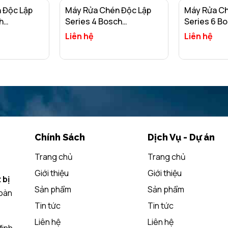
 Độc Lập
Máy Rửa Chén Độc Lập
Máy Rửa Ch
h
Series 4 Bosch
Series 6 B
 Nhập Khẩu
SMS4EVI14E/ Nhập Khẩu
SMS6ZCI14
Liên hệ
Liên hệ
Ba Lan
Liên Bang 
ỏ
Xem chi tiết
Xem chi t
Chính Sách
Dịch Vụ - Dự án
Trang chủ
Trang chủ
Giới thiệu
Giới thiệu
 bị
Sản phẩm
Sản phẩm
lập tăng sự nổi bật cho không gian bếp
toàn
 3-4 người
Tin tức
Tin tức
u Âu
tương đương với 3 – 4 bữa ăn của gia đình Việt có từ 4 – 5 người.
Liên hệ
Liên hệ