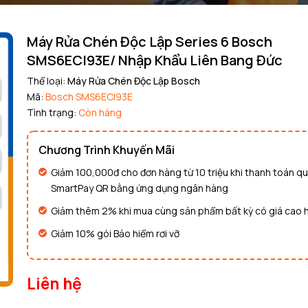
Máy Rửa Chén Độc Lập Series 6 Bosch
SMS6ECI93E/ Nhập Khẩu Liên Bang Đức
Thể loại:
Máy Rửa Chén Độc Lập Bosch
Mã:
Bosch SMS6ECI93E
Mã giảm giá:
Tình trạng:
Còn hàng
Ngày hết hạn:
Chương Trình Khuyến Mãi
Điều kiện:
Giảm 100,000đ cho đơn hàng từ 10 triệu khi thanh toán q
SmartPay QR bằng ứng dụng ngân hàng
Copy mã và nhập mã ở trang
THANH TOÁN
bạn nhé!
Giảm thêm 2% khi mua cùng sản phẩm bất kỳ có giá cao 
Giảm 10% gói Bảo hiểm rơi vỡ
Liên hệ