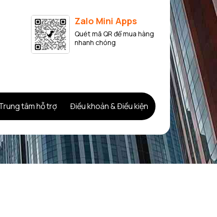
Zalo Mini Apps
Quét mã QR để mua hàng
nhanh chóng
Trung tâm hỗ trợ
Điều khoản & Điều kiện