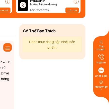
FREESHIP
Miễn phí giao hàng
Lưu mã
Lưu mã
HSD: 25/12/2024
Có Thể Bạn Thích
Danh mục đang cập nhật sản
Tìm
phẩm.
nhanh
h 4 - 6
Hotline
n và
 Drive
Chat zalo
a bảng
Messenge
r