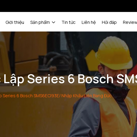
Giới thiệu
Sản phẩm
Tin tức
Liên hệ
Hỏi đáp
Revie
 Lập Series 6 Bosch S
p Series 6 Bosch SMS6ECI93E/ Nhập Khẩu Liên Bang Đức