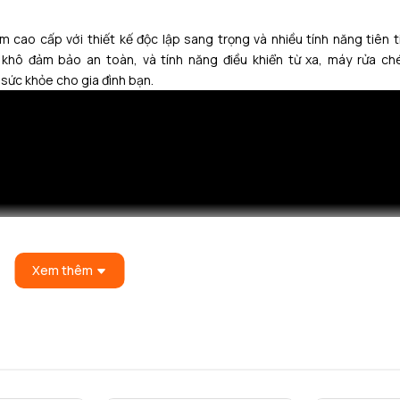
 cao cấp với thiết kế độc lập sang trọng và nhiều tính năng tiên t
khô đảm bảo an toàn, và tính năng điều khiển từ xa, máy rửa c
sức khỏe cho gia đình bạn.
ẩm được thiết kế lắp độc lập linh hoạt trong việc di chuyển và lắp đ
Xem thêm
g. Nhờ đó, sản phẩm trở nên nổi bật với chất liệu sơn tĩnh điện màu
ếp của gia đình bạn.