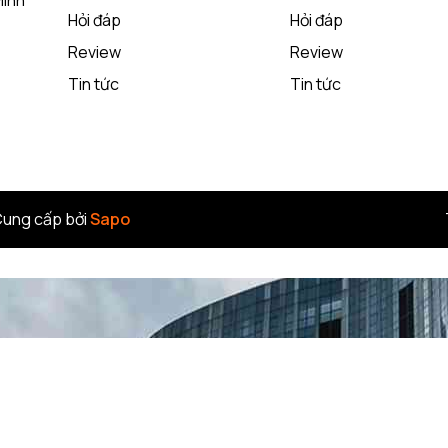
Minh
 nhiêu bộ cho gia đình
Hỏi đáp
Hỏi đáp
Review
Review
Tin tức
Tin tức
ung cấp bởi
Sapo