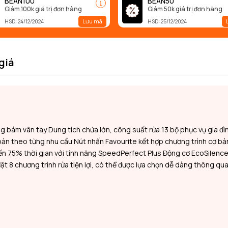
BEAN100
BEAN50
Giảm 100k giá trị đơn hàng
Giảm 50k giá trị đơn hàng
Lưu mã
HSD: 24/12/2024
HSD: 25/12/2024
giá
g bám vân tay Dung tích chứa lớn, công suất rửa 13 bộ phục vụ gia đìn
bản theo từng nhu cầu Nút nhấn Favourite kết hợp chương trình cơ bả
 đến 75% thời gian với tính năng SpeedPerfect Plus Động cơ EcoSilence
t 8 chương trình rửa tiện lợi, có thể được lựa chọn dễ dàng thông qu