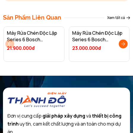
Sản Phẩm Liên Quan
Xem tất cả
Máy Rửa Chén Độc Lập
Máy Rửa Chén Độc Lập
Series 6 Bosch
Series 6 Bosch
SMS6ZCI08E/ Nhập
SMS63L08EA/ Nhập
21.900.000₫
23.000.000₫
Khẩu Liên Bang Đức
Khẩu Thổ Nhĩ Kỳ
Đơn vị cung cấp
giải pháp xây dựng
và
thiết bị công
trình
uy tín, cam kết chất lượng và an toàn cho mọi dự
án.