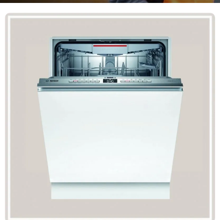
Mã giảm giá:
Ngày hết hạn:
Điều kiện:
Copy mã và nhập mã ở trang
THANH TOÁN
bạn nhé!