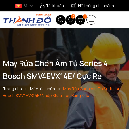
VI
Tài khoản
Hệ thống chi nhánh
0
Máy Rửa Chén Âm Tủ Series 4
Bosch SMV4EVX14E/ Cực Rẻ
Trang chủ
Máy rửa chén
Máy Rửa Chén Âm Tủ Series 4
Bosch SMV4EVX14E/ Nhập Khẩu Liên Bang Đức