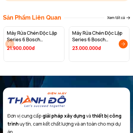
Sản Phẩm Liên Quan
Xem tất cả
Máy Rửa Chén Độc Lập
Máy Rửa Chén Độc Lập
Series 6 Bosch
Series 6 Bosch
SMS6ZCI08E/ Nhập
SMS63L08EA/ Nhập
21.900.000₫
23.000.000₫
Khẩu Liên Bang Đức
Khẩu Thổ Nhĩ Kỳ
Mặt trước của máy rửa chén bát Bosch SMI65N65EU có phần tay
vịn, bên trong là khoảng trống hở để người dùng dễ dàng nắm
Đơn vị cung cấp
giải pháp xây dựng
và
thiết bị công
được và kéo ra khi cần. Chi tiết hoàn thiện tỉ mỉ và được gắn chắc
trình
uy tín, cam kết chất lượng và an toàn cho mọi dự
chắn trên mặt cánh của máy, phía trên tay vịn là bảng điều khiển
của máy, chứa các phím bấm hiện đại, mỗi phím bấm đều có biểu
án.