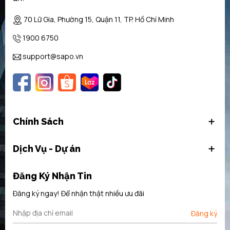
tượng đi kèm. Nếu người dùng chưa quen với việc sử dụng tiếng
70 Lữ Gia, Phường 15, Quận 11, TP. Hồ Chí Minh
anh, khi mua
máy rửa bát Bosch
sẽ đi kèm sách hướng dẫn sử
dụng để giới thiệu chi tiết các tính năng của sản phẩm.
1900 6750
support@sapo.vn
Chính Sách
Dịch Vụ - Dự án
Đăng Ký Nhận Tin
Đăng ký ngay! Để nhận thật nhiều ưu đãi
Đăng ký
Máy rửa bát Bosch SMI65N65EU có mặt đáy không bằng phẳng