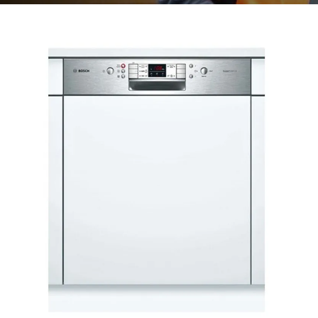
Mã giảm giá:
Ngày hết hạn:
Điều kiện:
Copy mã và nhập mã ở trang
THANH TOÁN
bạn nhé!