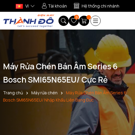
VI
Tài khoản
Hệ thống chi nhánh
0
Máy Rửa Chén Bán Âm Series 6
Bosch SMI65N65EU/ Cực Rẻ
Trang chủ
Máy rửa chén
Máy Rửa Chén Bán Âm Series 6
Bosch SMI65N65EU/ Nhập Khẩu Liên Bang Đức