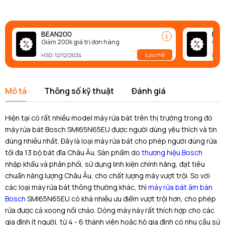
BEAN200
BEA
Giảm 200k giá trị đơn hàng
Giảm
Lưu mã
HSD: 12/12/2024
HSD:
Mô tả
Thông số kỹ thuật
Đánh giá
Hiện tại có rất nhiều model máy rửa bát trên thị trường trong đó
máy rửa bát Bosch SMI65N65EU được người dùng yêu thích và tin
dùng nhiều nhất. Đây là loại máy rửa bát cho phép người dùng rửa
tối đa 13 bộ bát đĩa Châu Âu. Sản ph
ẩm
do
thương hiệu Bosch
nhập khẩu và phân phối, sử dụng linh kiện chính hãng, đạt tiêu
chuẩn năng lượng Châu Âu, cho chất lượng máy vượt trội. So với
các loại máy rửa bát thông thường khác, thì
máy rửa bát âm bàn
Bosch
SMI65N65EU có khá nhiều ưu điểm vượt trội hơn, cho phép
rửa được cả xoong nồi chảo. Dòng máy này rất thích hợp cho các
gia đình ít người, từ 4 - 6 thành viên hoặc hộ gia đình có nhu cầu sử