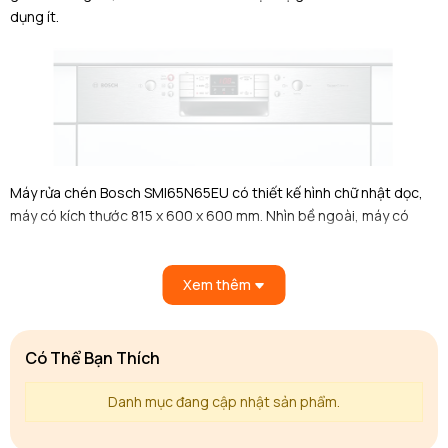
dụng ít.
Máy rửa chén Bosch SMI65N65EU có thiết kế hình chữ nhật dọc,
máy có kích thước 815 x 600 x 600 mm. Nhìn bề ngoài, máy có
hình dạng như một chiếc tủ lạnh mini, khá nhỏ gọn và tiện ích. Máy
rửa chén bát Bosch SMI65N65EU được thiết kế dạng độc lập.
Xem thêm
Người dùng có thể linh hoạt đặt trên sàn nhà hoặc lắp âm tủ đều
được. Tuy nhiên, nếu muốn lắp đặt âm thì cần phải đảm bảo diện
tích khoang tủ lớn hơn kích thước của máy, để dễ dàng sử dụng và
vệ sinh.
Có Thể Bạn Thích
Danh mục đang cập nhật sản phẩm.