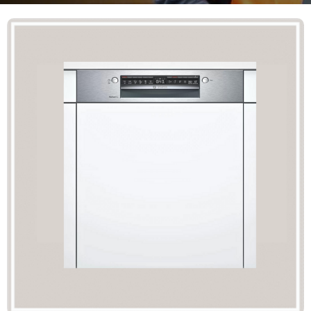
Mã giảm giá:
Ngày hết hạn:
Điều kiện:
Copy mã và nhập mã ở trang
THANH TOÁN
bạn nhé!