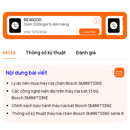
BEAN200
BEA
Giảm 200k giá trị đơn hàng
Giảm
Lưu mã
HSD: 12/12/2024
HSD:
Mô tả
Thông số kỹ thuật
Đánh giá
Nội dung bài viết
Lý do nên mua máy rửa chén Bosch SMI88TS36E
Các công nghệ hiện đại trên máy rửa bát 13 bộ
Bosch SMI88TS36E
Chính sách bảo hành máy rửa bát Bosch SMI88TS36E
Thông số kỹ thuật máy rửa chén Bosch SMI88TS36E serie 8