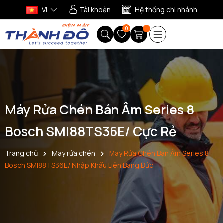
VI
Tài khoản
Hệ thống chi nhánh
0
Máy Rửa Chén Bán Âm Series 8
Bosch SMI88TS36E/ Cực Rẻ
Trang chủ
Máy rửa chén
Máy Rửa Chén Bán Âm Series 8
Bosch SMI88TS36E/ Nhập Khẩu Liên Bang Đức