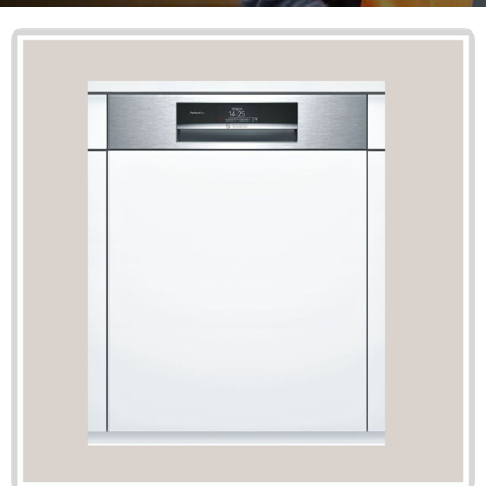
Mã giảm giá:
Ngày hết hạn:
Điều kiện:
Copy mã và nhập mã ở trang
THANH TOÁN
bạn nhé!