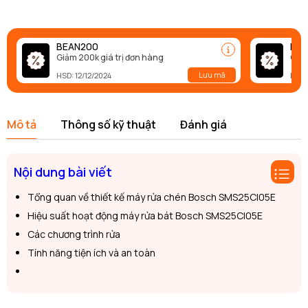
BEAN200
BEA
Giảm 200k giá trị đơn hàng
Giảm
Lưu mã
HSD: 12/12/2024
HSD:
Mô tả
Thông số kỹ thuật
Đánh giá
Nội dung bài viết
Tổng quan về thiết kế máy rửa chén Bosch SMS25CI05E
Hiệu suất hoạt động máy rửa bát Bosch SMS25CI05E
Các chương trình rửa
Tính năng tiện ích và an toàn