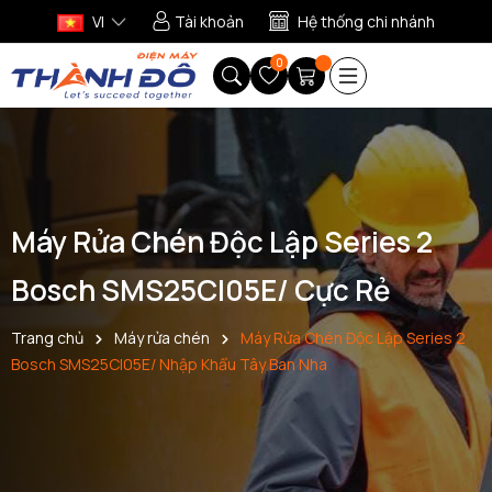
VI
Tài khoản
Hệ thống chi nhánh
0
Máy Rửa Chén Độc Lập Series 2
Bosch SMS25CI05E/ Cực Rẻ
Trang chủ
Máy rửa chén
Máy Rửa Chén Độc Lập Series 2
Bosch SMS25CI05E/ Nhập Khẩu Tây Ban Nha