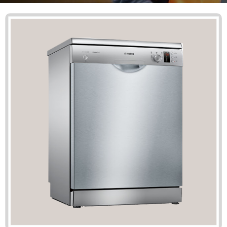
Mã giảm giá:
Ngày hết hạn:
Điều kiện:
Copy mã và nhập mã ở trang
THANH TOÁN
bạn nhé!