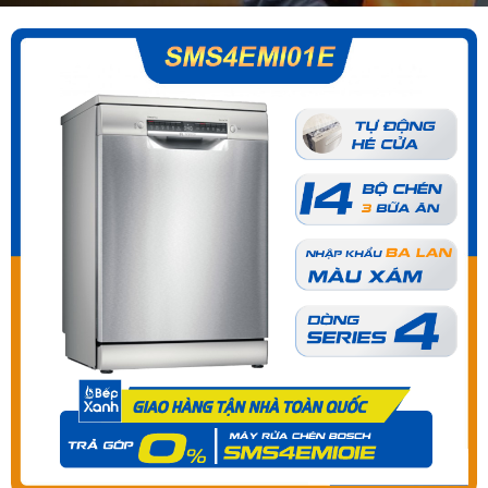
Mã giảm giá:
Ngày hết hạn:
Điều kiện:
Copy mã và nhập mã ở trang
THANH TOÁN
bạn nhé!