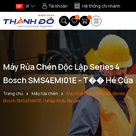
VI
Tài khoản
Hệ thống chi nhánh
0
Máy Rửa Chén Độc Lập Series 4
Bosch SMS4EMI01E - T�� Hé Cửa
Trang chủ
Máy rửa chén
Máy Rửa Chén Độc Lập Series 4
Bosch SMS4EMI01E / Nhập Khẩu Ba Lan