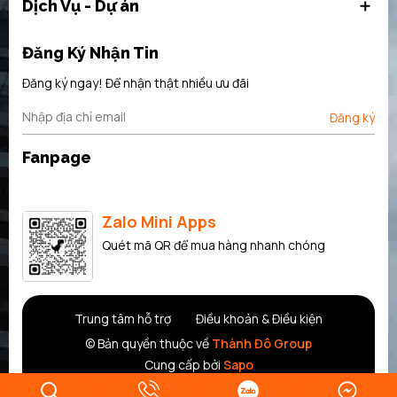
Dịch Vụ - Dự án
Đăng Ký Nhận Tin
Đăng ký ngay! Để nhận thật nhiều ưu đãi
Đăng ký
Fanpage
Zalo Mini Apps
Quét mã QR để mua hàng nhanh chóng
Trung tâm hỗ trợ
Điều khoản & Điều kiện
© Bản quyền thuộc về
Thành Đô Group
Cung cấp bởi
Sapo