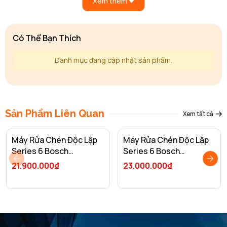
Xem thêm
Có Thể Bạn Thích
Danh mục đang cập nhật sản phẩm.
Sản Phẩm Liên Quan
Xem tất cả
Máy Rửa Chén Độc Lập
Máy Rửa Chén Độc Lập
Series 6 Bosch
Series 6 Bosch
SMS6ZCI08E/ Nhập
SMS63L08EA/ Nhập
21.900.000₫
23.000.000₫
Khẩu Liên Bang Đức
Khẩu Thổ Nhĩ Kỳ