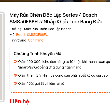
Máy Rửa Chén Độc Lập Series 4 Bosch
SMS50E88EU/ Nhập Khẩu Liên Bang Đức
Thể loại:
Máy Rửa Chén Độc Lập Bosch
Mã giảm giá:
Mã:
Bosch SMS50E88EU
Tình trạng:
Còn hàng
Ngày hết hạn:
Điều kiện:
Chương Trình Khuyến Mãi
Giảm 100,000đ cho đơn hàng từ 10 triệu khi thanh toán q
Copy mã và nhập mã ở trang
THANH TOÁN
bạn nhé!
SmartPay QR bằng ứng dụng ngân hàng
Giảm thêm 2% khi mua cùng sản phẩm bất kỳ có giá cao 
Giảm 10% gói Bảo hiểm rơi vỡ
Liên hệ