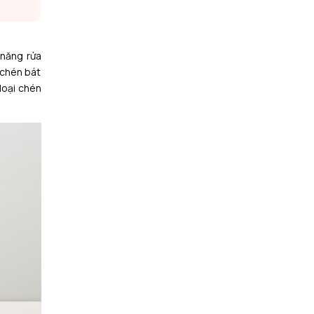
 năng rửa
 chén bát
loại chén