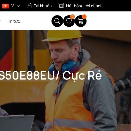
VI
Tài khoản
Hệ thống chi nhánh
0
w
Tin tức
MS50E88EU/ Cực Rẻ