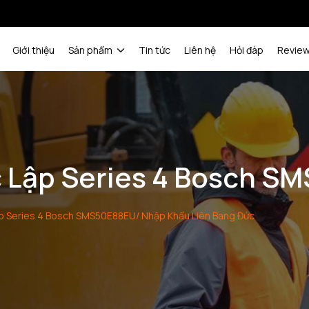
Giới thiệu
Sản phẩm
Tin tức
Liên hệ
Hỏi đáp
Revie
 Lập Series 4 Bosch S
p Series 4 Bosch SMS50E88EU/ Nhập Khẩu Liên Bang Đức