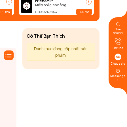
FREESHIP
Miễn phí giao hàng
Lưu mã
Lưu mã
HSD: 25/12/2024
Tìm
nhanh
Có Thể Bạn Thích
Danh mục đang cập nhật sản
Hotline
phẩm.
Chat zalo
Messenge
r