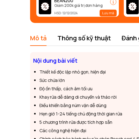
BEAN200
Giảm 200k giá trị đơn hàng
Lưu mã
HSD: 12/12/2024
Mô tả
Thông số kỹ thuật
Đánh 
Nội dung bài viết
Thiết kế độc lập nhỏ gọn, hiện đại
Sức chứa lớn
Độ ồn thấp, cách âm tối ưu
Khay rửa dễ dàng di chuyển và tháo rời
Điều khiển bằng núm vặn dễ dùng
Hẹn giờ 1-24 tiếng chủ động thời gian rửa
5 chương trình rửa được tích hợp sẵn
Các công nghệ hiện đại
Chính sách bảo hành máy rửa chén Bosch seri 