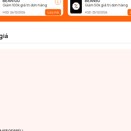
BEAN100
BEAN50
Giảm 100k giá trị đơn hàng
Giảm 50k giá trị đơn hàng
Lưu mã
HSD: 24/12/2024
HSD: 25/12/2024
giá
4 SMS50E88EU