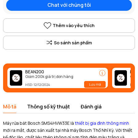
Chat với chúng tôi
Thêm vào yêu thích
BEAN200
BEA
Giảm 200k giá trị đơn hàng
Giảm
Lưu mã
HSD: 12/12/2024
HSD:
Mô tả
Thông số kỹ thuật
Đánh giá
Máy rửa bát Bosch SMS4HVW33E là
thiết bị gia đình thông minh
mới ra mắt, được sản xuất tại nhà máy Bosch Thổ Nhĩ Kỳ. Với thiết
kế độc lập, chất liệu thép không gỉ sơn tĩnh điện màu trắng và