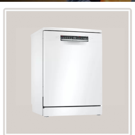
Mã giảm giá:
Ngày hết hạn:
Điều kiện:
Copy mã và nhập mã ở trang
THANH TOÁN
bạn nhé!