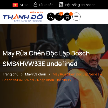
VI
Tài khoản
Hệ thống chi nhánh
0
Máy Rửa Chén Độc Lập Bosch
SMS4HVW33E undefined
Trang chủ
Máy rửa chén
Máy Rửa Chén Độc Lập Series 4
Bosch SMS4HVW33E/ Nhập Khẩu Thổ Nhĩ Kỳ