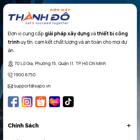
Đơn vị cung cấp
giải pháp xây dựng
và
thiết bị công
trình
uy tín, cam kết chất lượng và an toàn cho mọi dự
án.
70 Lữ Gia, Phường 15, Quận 11, TP. Hồ Chí Minh
1900 6750
support@sapo.vn
ExtraDry – Chức năng Extra Dry giúp đĩa nhựa của bạn khô hoàn
toàn.
Hỗ trợ định lượng được sử dụng trên máy rửa bát Bosch
Chính Sách
SMS4HVW33E để tối ưu hóa hoạt động của viên rửa. Viên rửa được
thả thẳng vào một ngăn đựng đặc biệt ở giàn phía trên, nơi nó sẽ