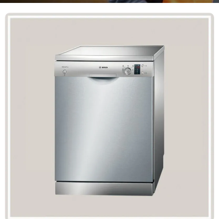
Mã giảm giá:
Ngày hết hạn:
Điều kiện:
Copy mã và nhập mã ở trang
THANH TOÁN
bạn nhé!