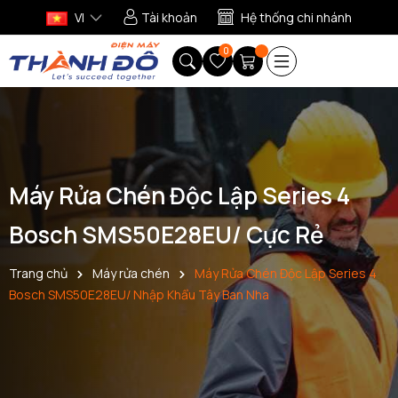
VI
Tài khoản
Hệ thống chi nhánh
0
Máy Rửa Chén Độc Lập Series 4
Bosch SMS50E28EU/ Cực Rẻ
Trang chủ
Máy rửa chén
Máy Rửa Chén Độc Lập Series 4
Bosch SMS50E28EU/ Nhập Khẩu Tây Ban Nha