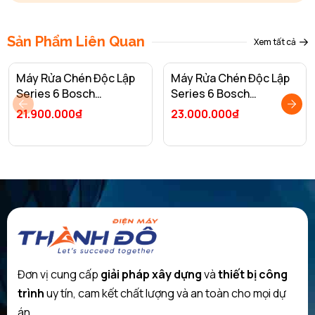
Sản Phẩm Liên Quan
Xem tất cả
Máy Rửa Chén Độc Lập
Máy Rửa Chén Độc Lập
Series 6 Bosch
Series 6 Bosch
SMS6ZCI08E/ Nhập
SMS63L08EA/ Nhập
21.900.000₫
23.000.000₫
Khẩu Liên Bang Đức
Khẩu Thổ Nhĩ Kỳ
Đơn vị cung cấp
giải pháp xây dựng
và
thiết bị công
trình
uy tín, cam kết chất lượng và an toàn cho mọi dự
án.