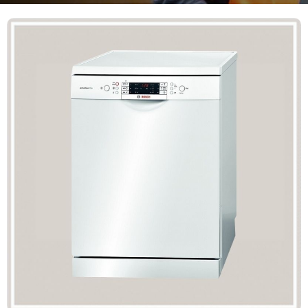
Mã giảm giá:
Ngày hết hạn:
Điều kiện:
Copy mã và nhập mã ở trang
THANH TOÁN
bạn nhé!