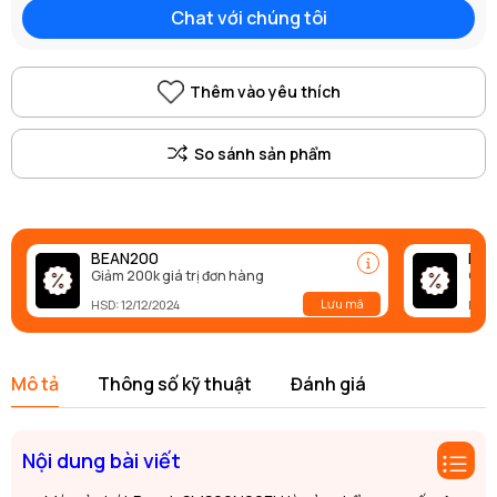
Chat với chúng tôi
Thêm vào yêu thích
BEAN200
BEA
Giảm 200k giá trị đơn hàng
Giảm
Lưu mã
HSD: 12/12/2024
HSD:
Mô tả
Thông số kỹ thuật
Đánh giá
Nội dung bài viết