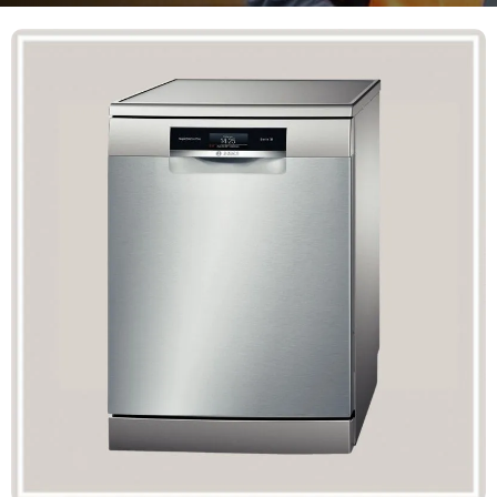
Mã giảm giá:
Ngày hết hạn:
Điều kiện:
Copy mã và nhập mã ở trang
THANH TOÁN
bạn nhé!