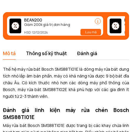
BEAN200
BEA
Giảm 200k giá trị đơn hàng
Giảm
Lưu mã
HSD: 12/12/2024
HSD:
Mô tả
Thông số kỹ thuật
Đánh giá
Thế hệ máy rửa bát Bosch SMS88TI01E là dòng máy rửa bát dung
tích nhỏ lắp âm bán phần, máy có khả năng rửa được 9 bộ bát đĩa
châu Âu. Có kích thước nhỏ hơn các dòng máy phổ thông của
Bosch, máy rửa bát SMS88TI02E khá phù hợp với các gia đình ít
người từ 2-3 thành viên.
Đánh giá linh kiện máy rửa chén Bosch
SMS88TI01E
Máy rửa bát Bosch SMS88TI01E
được trang bị các k
hay chứa linh