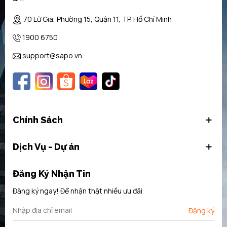
70 Lữ Gia, Phường 15, Quận 11, TP. Hồ Chí Minh
1900 6750
support@sapo.vn
Chính Sách
Dịch Vụ - Dự án
Những ưu điểm của máy rửa chén Bosch
SMS88TI01E
Đăng Ký Nhận Tin
Chương trình tự động của
máy rửa bát
Bosch SMS88TI01E
đảm
Đăng ký ngay! Để nhận thật nhiều ưu đãi
bảo hiệu suất làm sạch tối ưu tự động. Việc sử dụng nước, nhiệt độ
nước và thời gian xả được điều chỉnh chính xác về mức độ tải trọng
Đăng ký
bẩn, cung cấp kết quả tốt nhất trong khi tiết kiệm nước và năng