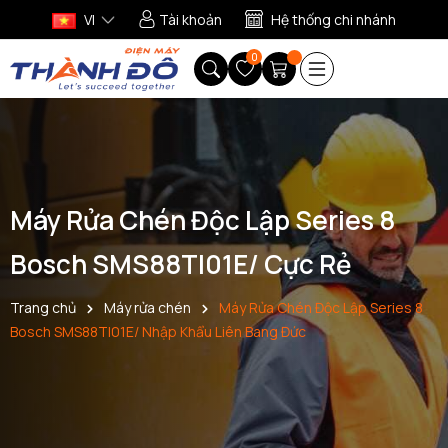
VI
Tài khoản
Hệ thống chi nhánh
0
Máy Rửa Chén Độc Lập Series 8
Bosch SMS88TI01E/ Cực Rẻ
Trang chủ
Máy rửa chén
Máy Rửa Chén Độc Lập Series 8
Bosch SMS88TI01E/ Nhập Khẩu Liên Bang Đức