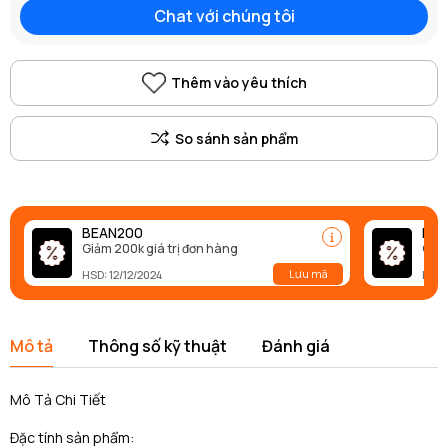
Chat với chúng tôi
Thêm vào yêu thích
BEAN200
BEA
Giảm 200k giá trị đơn hàng
Giảm
Lưu mã
HSD: 12/12/2024
HSD:
Mô tả
Thông số kỹ thuật
Đánh giá
Mô Tả Chi Tiết
Đặc tính sản phẩm: