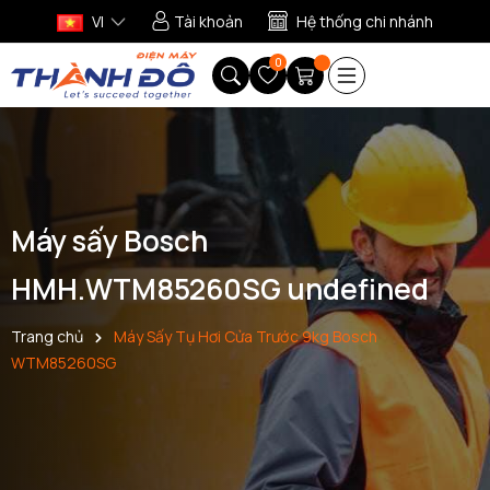
VI
Tài khoản
Hệ thống chi nhánh
0
Máy sấy Bosch
HMH.WTM85260SG undefined
Trang chủ
Máy Sấy Tụ Hơi Cửa Trước 9kg Bosch
WTM85260SG