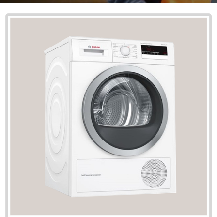
Mã giảm giá:
Ngày hết hạn:
Điều kiện:
Copy mã và nhập mã ở trang
THANH TOÁN
bạn nhé!