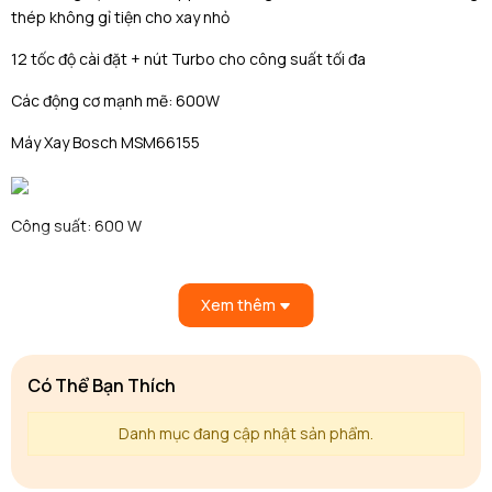
thép không gỉ tiện cho xay nhỏ
12 tốc độ cài đặt + nút Turbo cho công suất tối đa
Các động cơ mạnh mẽ: 600W
Máy Xay Bosch MSM66155
Công suất: 600 W
Thiết kế gọn nhẹ
Xem thêm
Tay cầm mềm, các nút bấm lớn, hình dạng nhỏ gọn
Động cơ êm
Có Thể Bạn Thích
12 tốc độ cài đặt
Danh mục đang cập nhật sản phẩm.
2 nút: các hoạt động bình thường và turbo
Jet trộn thép không gỉ