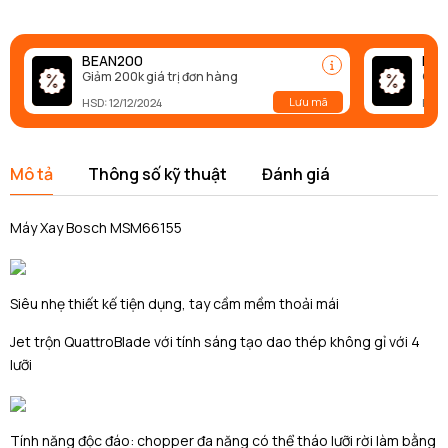
BEAN200
BEA
Giảm 200k giá trị đơn hàng
Giảm
Lưu mã
HSD: 12/12/2024
HSD:
Mô tả
Thông số kỹ thuật
Đánh giá
Máy Xay Bosch MSM66155
Siêu nhẹ thiết kế tiện dụng, tay cầm mềm thoải mái
Jet trộn QuattroBlade với tính sáng tạo dao thép không gỉ với 4
lưỡi
Tính năng độc đáo: chopper đa năng có thể tháo lưỡi rời làm bằng