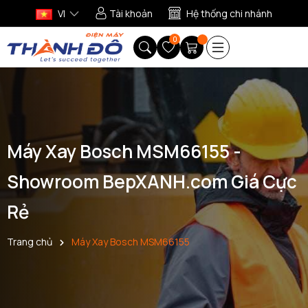
VI
Tài khoản
Hệ thống chi nhánh
0
Máy Xay Bosch MSM66155 -
Showroom BepXANH.com Giá Cực
Rẻ
Trang chủ
Máy Xay Bosch MSM66155