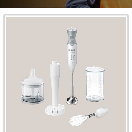
Mã giảm giá:
Ngày hết hạn:
Điều kiện:
Copy mã và nhập mã ở trang
THANH TOÁN
bạn nhé!