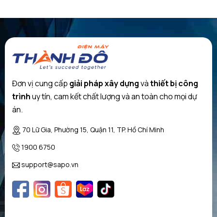
Cải tiến mẹo trộn có 4 lưỡi đảm bảo hiệu suất cao
Những mẹo sử dụng nút mở để pha trộn.
Jet trộn và các phần khác của thiết bị (trừ khối với động cơ) có thể
được rửa sạch trong máy rửa chén.
Đơn vị cung cấp
giải pháp xây dựng
và
thiết bị công
trình
uy tín, cam kết chất lượng và an toàn cho mọi dự
Bình trộn có chia tỷ lệ.
án.
Lưỡi dao có thể tháo rời làm bằng thép không gỉ để cắt thịt, pho
mát, hành tây, rau thơm, tỏi, trái cây và rau quả
70 Lữ Gia, Phường 15, Quận 11, TP. Hồ Chí Minh
1900 6750
Mẹo làm bột nhuyễn
support@sapo.vn