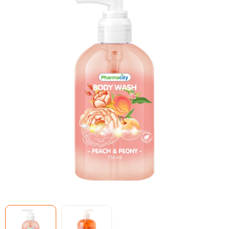
Mã giảm giá:
Ngày hết hạn:
Điều kiện:
Copy mã và nhập mã ở trang
THANH TOÁN
bạn nhé!