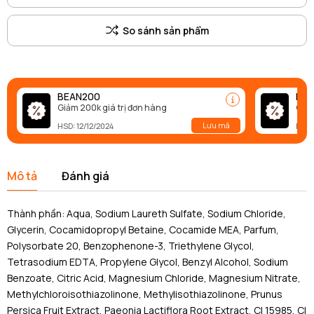
BEAN200
BEA
Giảm 200k giá trị đơn hàng
Giảm
Lưu mã
HSD: 12/12/2024
HSD:
Mô tả
Đánh giá
Thành phần: Aqua, Sodium Laureth Sulfate, Sodium Chloride,
Glycerin, Cocamidopropyl Betaine, Cocamide MEA, Parfum,
Polysorbate 20, Benzophenone-3, Triethylene Glycol,
Tetrasodium EDTA, Propylene Glycol, Benzyl Alcohol, Sodium
Benzoate, Citric Acid, Magnesium Chloride, Magnesium Nitrate,
Methylchloroisothiazolinone, Methylisothiazolinone, Prunus
Persica Fruit Extract, Paeonia Lactiflora Root Extract, CI 15985, CI