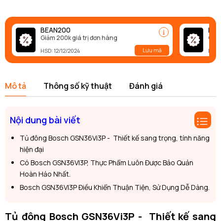
BEAN200
BEA
Giảm 200k giá trị đơn hàng
Giảm
Lưu mã
HSD: 12/12/2024
HSD:
Mô tả
Thông số kỹ thuật
Đánh giá
Nội dung bài viết
Tủ đông Bosch GSN36Vi3P - Thiết kế sang trọng, tính năng
hiện đại
Có Bosch GSN36VI3P, Thực Phẩm Luôn Được Bảo Quản
Hoàn Hảo Nhất.
Bosch GSN36VI3P Điều Khiển Thuận Tiện, Sử Dụng Dễ Dàng.
Tủ đông Bosch GSN36Vi3P - Thiết kế sang