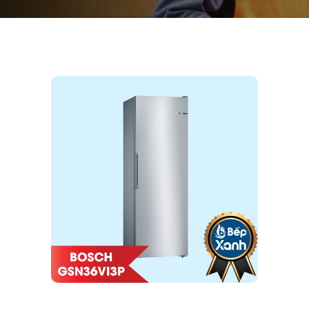
Mã giảm giá:
Ngày hết hạn:
Điều kiện:
Copy mã và nhập mã ở trang
THANH TOÁN
bạn nhé!