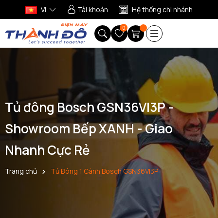
VI
Tài khoản
Hệ thống chi nhánh
0
Tủ đông Bosch GSN36VI3P -
Showroom Bếp XANH - Giao
Nhanh Cực Rẻ
Trang chủ
Tủ Đông 1 Cánh Bosch GSN36VI3P