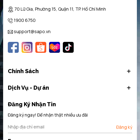
70 Lữ Gia, Phường 15, Quận 11, TP. Hồ Chí Minh
1900 6750
support@sapo.vn
Chính Sách
Dịch Vụ - Dự án
EasyAccess Zone: khu vực chứa thực phẩm phía trên được thiết
kế linh hoạt, đảm bảo chứa được nhiều thực phẩm nhất mà không
Đăng Ký Nhận Tin
gây ảnh hưởng đến những thực phẩm ở ngăn dưới.
Đăng ký ngay! Để nhận thật nhiều ưu đãi
Đăng ký