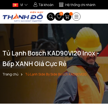
VI
Tài khoản
Hệ thống chi nhánh
0
Tủ Lạnh Bosch KAD90VI20 Inox -
Bếp XANH Giá Cực Rẻ
Trang chủ
Tủ Lạnh Side By Side Bosch KAD90VI20