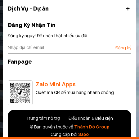
Tích hợp bộ lọc nước.
Dịch Vụ - Dự án
Dung tích tủ lạnh: 370 l.
Đăng Ký Nhận Tin
Hệ thống đa luồng không khí.
Đăng ký ngay! Để nhận thật nhiều ưu đãi
Số kính kệ an toàn 4, 1 kệ có chiều cao lớn.
Đăng ký
Số kệ lớn trên cửa: 3.
Fanpage
MultiBox – kệ đặc biệt trên cánh cửa.
2 hộp cho rau cuộn.
Zalo Mini Apps
Tủ đông dung tích 163 lít .
Quét mã QR để mua hàng nhanh chóng
Freezing công suất: 10 kg trong 24 giờ.
Số ngăn kéo trong suốt cho thực phẩm đông lạnh: 2.
Trung tâm hỗ trợ
Điều khoản & Điều kiện
Số kệ với kính an toàn: 4, bao gồm 2 kệ với chiều cao điều chỉnh
© Bản quyền thuộc về
Thành Đô Group
được.
Cung cấp bởi
Sapo