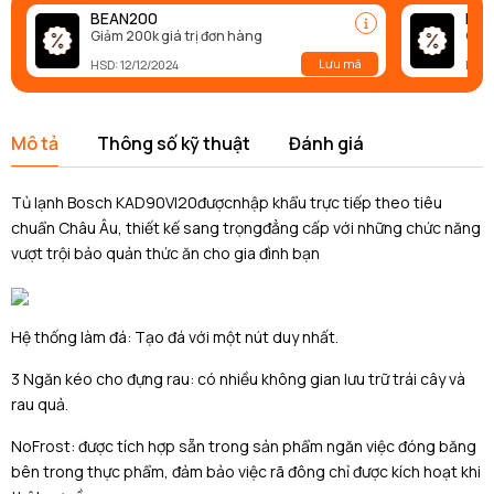
BEAN200
BEA
Giảm 200k giá trị đơn hàng
Giảm
Lưu mã
HSD: 12/12/2024
HSD:
Mô tả
Thông số kỹ thuật
Đánh giá
Tủ lạnh Bosch KAD90VI20đượcnhập khẩu trực tiếp theo tiêu
chuẩn Châu Âu, thiết kế sang trọngđẳng cấp với những chức năng
vượt trội bảo quản thức ăn cho gia đình bạn
Hệ thống làm đá: Tạo đá với một nút duy nhất.
3 Ngăn kéo cho đựng rau: có nhiều không gian lưu trữ trái cây và
rau quả.
NoFrost: được tích hợp sẵn trong sản phẩm ngăn việc đóng băng
bên trong thực phẩm, đảm bảo việc rã đông chỉ được kích hoạt khi