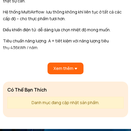
thật sự cần.
Hệ thống MultiAirflow: lưu thông không khí liên tục ở tất cả các
cấp độ – cho thực phẩm tươi hơn.
Điều khiển điện tử: dễ dàng lựa chọn nhiệt độ mong muốn.
Tiêu chuẩn năng lượng: A + tiêt kiệm với năng lượng tiêu
thụ 436kWh / năm.
Độ ồn thấp: 43 dB(A)
Xem thêm
NoFrost: không đóng tuyết, được tích hợp sẵn trong sản phẩm
ngăn việc đóng băng bên trong thực phẩm, đảm bảo việc rã đông
chỉ được kích hoạt khi cần.
Có Thể Bạn Thích
Điều chỉnh nhiệt độ riêng biệt trong tủ lạnh và tủ đông.
Danh mục đang cập nhật sản phẩm.
Báo động âm thanh và hình ảnh nếu nhiệt độ tăng trong tủ đá,
chức năng bộ nhớ.
Xử lý theo chiều dọc để mở cửa; nhôm.