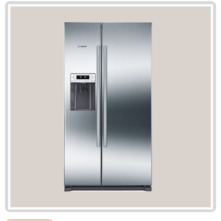
Mã giảm giá:
Ngày hết hạn:
Điều kiện:
Copy mã và nhập mã ở trang
THANH TOÁN
bạn nhé!